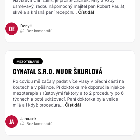
Návštěva Can Clinic je prostě zážitek. Milý a vždy
usměvavý, radou nápomocný majitel pan Robert Paulát,
skvělá a krásná paní recepční...
Číst dál
DenyH
DE
Bez komentářů
MEZOTERAPIE
GYNATAL S.R.O. MUDR ŠKURLOVÁ
Po covidu mě začaly padat více vlasy v přední části na
koutech a v pěšince. Pí doktorka mě doporučila injekce
mezoterapie s růstovými faktory a to 2 procedury po 6
týdnech a poté udržovací. Paní doktorka byla velice
milá a i když procedura...
Číst dál
Jarousek
JA
Bez komentářů