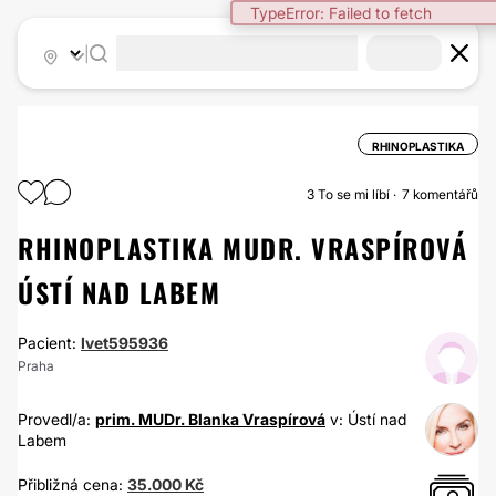
TypeError: Failed to fetch
|
RHINOPLASTIKA
3
To se mi líbí
7 komentářů
RHINOPLASTIKA MUDR. VRASPÍROVÁ
ÚSTÍ NAD LABEM
Pacient:
Ivet595936
Praha
Provedl/a:
prim. MUDr. Blanka Vraspírová
v: Ústí nad
Labem
Přibližná cena:
35.000 Kč