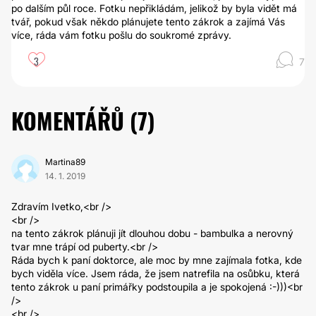
po dalším půl roce. Fotku nepřikládám, jelikož by byla vidět má
tvář, pokud však někdo plánujete tento zákrok a zajímá Vás
více, ráda vám fotku pošlu do soukromé zprávy.
3
7
KOMENTÁŘŮ (
7
)
Martina89
14. 1. 2019
Zdravím Ivetko,<br />
<br />
na tento zákrok plánuji jít dlouhou dobu - bambulka a nerovný
tvar mne trápí od puberty.<br />
Ráda bych k paní doktorce, ale moc by mne zajímala fotka, kde
bych viděla více. Jsem ráda, že jsem natrefila na osůbku, která
tento zákrok u paní primářky podstoupila a je spokojená :-)))<br
/>
<br />