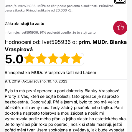
Uvedl/a: Ivet595936. Může se lišit podle pacienta a složitosti. Průměrná
cena zákroku: Rhinoplastika je od 20.000 Kč.
Zákrok:
stojí to za to
Informuje: Ivet595936. 91% pacientů uvedlo, že to stojí za to.
Hodnocení od: Ivet595936 o:
prim. MUDr. Blanka
Vraspírová
5.0
Rhinoplastika MUDr. Vraspírová Ústí nad Labem
9. 1. 2019 · Aktualizováno: 10. 10. 2023
Byla to má první operace u paní doktorky Blanky Vraspírové.
Pro ty z Vás, kteří se bojíte bolesti, tato operace je naprosto
bezbolestná. Doporučuji. Přála jsem si, bylo to pro mě velice
důležité, mít rovný nos. Tedy žádný pršáček nebo fajfku. Paní
doktorka naprosto tolerovala mou žádost a nosík mi
vytvarovala podle mého přání a jejího vlastního estetického oka.
Je to nyní asi půr roku po operaci, nosík si stále masíruji, ještě
pořád mění tvar. Jsem spokojena a zvědavá, jak bude vypadat