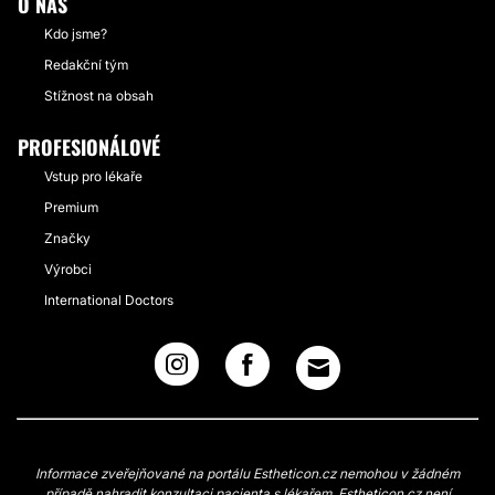
O NÁS
Kdo jsme?
Redakční tým
Stížnost na obsah
PROFESIONÁLOVÉ
Vstup pro lékaře
Premium
Značky
Výrobci
International Doctors
Informace zveřejňované na portálu Estheticon.cz nemohou v žádném
případě nahradit konzultaci pacienta s lékařem. Estheticon.cz není