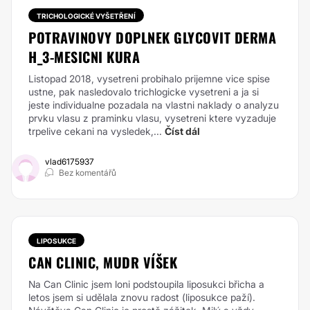
TRICHOLOGICKÉ VYŠETŘENÍ
POTRAVINOVY DOPLNEK GLYCOVIT DERMA
H_3-MESICNI KURA
Listopad 2018, vysetreni probihalo prijemne vice spise
ustne, pak nasledovalo trichlogicke vysetreni a ja si
jeste individualne pozadala na vlastni naklady o analyzu
prvku vlasu z praminku vlasu, vysetreni ktere vyzaduje
trpelive cekani na vysledek,...
Číst dál
vlad6175937
Bez komentářů
LIPOSUKCE
CAN CLINIC, MUDR VÍŠEK
Na Can Clinic jsem loni podstoupila liposukci břicha a
letos jsem si udělala znovu radost (liposukce paží).