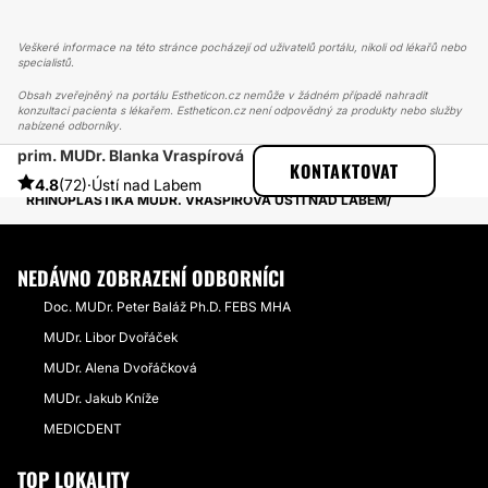
Veškeré informace na této stránce pocházejí od uživatelů portálu, nikoli od lékařů nebo
specialistů.
Obsah zveřejněný na portálu Estheticon.cz nemůže v žádném případě nahradit
konzultaci pacienta s lékařem. Estheticon.cz není odpovědný za produkty nebo služby
nabízené odborníky.
prim. MUDr. Blanka Vraspírová
ESTHETICON
PŘÍBĚHY
KONTAKTOVAT
PŘÍBĚHY TÝKAJÍCÍ SE ZÁKROKU RHINOPLASTIKA
4.8
(72)
·
Ústí nad Labem
RHINOPLASTIKA MUDR. VRASPÍROVÁ ÚSTÍ NAD LABEM
NEDÁVNO ZOBRAZENÍ ODBORNÍCI
Doc. MUDr. Peter Baláž Ph.D. FEBS MHA
MUDr. Libor Dvořáček
MUDr. Alena Dvořáčková
MUDr. Jakub Kníže
MEDICDENT
TOP LOKALITY