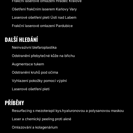
Frakční laserové omlazení Hradec Králové
Ošetření frakčním laserem Karlovy Vary
Laserové ošetření pleti Ústí nad Labem
Frakční laserové omlazení Pardubice
DALŠÍ HLEDÁNÍ
Neinvazivní blefaroplastika
Odstranění přebytečné kůže na břichu
Augmentace tukem
Odstranění kruhů pod očima
Vyhlazení pokožky pomocí výplní
Laserové ošetření pleti
PŘÍBĚHY
Resurfacing s mezoterapií kys.hyaluronovou a polysanovou maskou
Laser a chemický peeling proti akné
Omlazování a kolagenárium