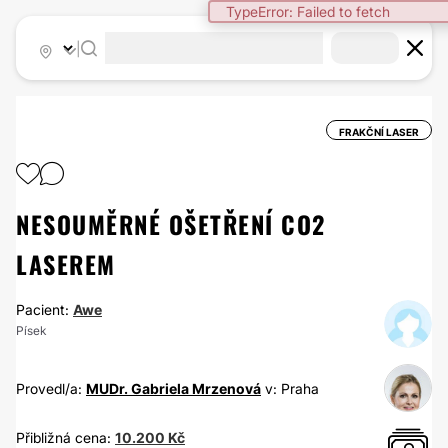
TypeError: Failed to fetch
|
FRAKČNÍ LASER
NESOUMĚRNÉ OŠETŘENÍ CO2
LASEREM
Pacient:
Awe
Písek
Provedl/a:
MUDr. Gabriela Mrzenová
v: Praha
Přibližná cena:
10.200 Kč