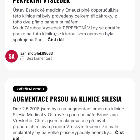
PERFEKTNÍ VÝSLEDEK
Ústav Estetické mediciny Emauzí plně doporučuji.Na
této klinice mi byly provedeny celkem tři zákroky, z
toho dva přímo panem primářem
Mudr.Zárubou.Výsledek-PERFEKTNÍ.Vždy se obrátím
pouze na tuto kliniku,se kterou jsem opravdu byla
spokojena.Pan...
Číst dál
sari_motylek89633
SA
Bez komentářů
ZVĚTŠENÍ PRSOU
AUGMENTACE PRSOU NA KLINICE SILESIA
Dne 2.5.2018 jsem byla na augmentaci prsou na klinice
Silesia Medical v Ostravě u pana primáře Bronislava
Vřeského. Chtěla jsem malá prsa, ale při mých
proporcích mi bylo panem Vřeským řečeno, že malé
implantáty by na velké ploše vypadaly nehezky....
Číst
dál