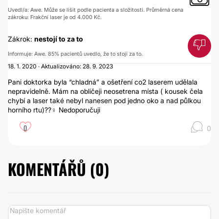
Uvedl/a: Awe. Může se lišit podle pacienta a složitosti. Průměrná cena
zákroku: Frakční laser je od 4.000 Kč.
Zákrok:
nestojí to za to
Informuje: Awe. 85% pacientů uvedlo, že to stojí za to.
18. 1. 2020 · Aktualizováno: 28. 9. 2023
Pani doktorka byla “chladná” a ošetření co2 laserem udělala
nepravidelně. Mám na obličeji neosetrena místa ( kousek čela
chybí a laser také nebyl nanesen pod jedno oko a nad půlkou
horního rtu)??‍♀️ Nedoporučuji
0
0
KOMENTÁŘŮ (
0
)