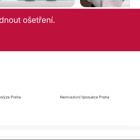
dnout ošetření.
polýza Praha
Neinvazivní liposukce Praha