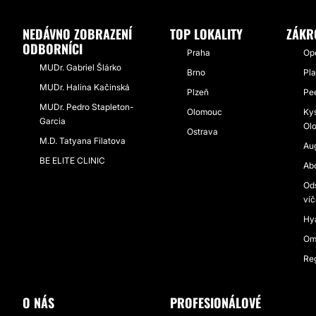
NEDÁVNO ZOBRAZENÍ
TOP LOKALITY
ZÁKR
ODBORNÍCI
Praha
Op
MUDr. Gabriel Šlárko
Brno
Pla
MUDr. Halina Kačinská
Plzeň
Pee
MUDr. Pedro Stapleton-
Olomouc
Kys
Garcia
Ol
Ostrava
M.D. Tatyana Filatova
Au
BE ELITE CLINIC
Ab
Ods
víč
Hy
Om
Re
O NÁS
PROFESIONÁLOVÉ