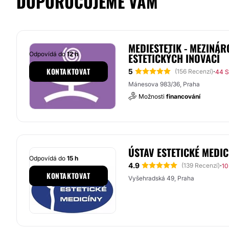
DOPORUČUJEME VÁM
MEDIESTETIK - MEZINÁRO
Odpovídá do
12 h
ESTETICKÝCH INOVACÍ
KONTAKTOVAT
5
·
(156 Recenzí)
44 S
Mánesova 983/36, Praha
Možnosti
financování
ÚSTAV ESTETICKÉ MEDI
Odpovídá do
15 h
4.9
·
(139 Recenzí)
10
KONTAKTOVAT
Vyšehradská 49, Praha