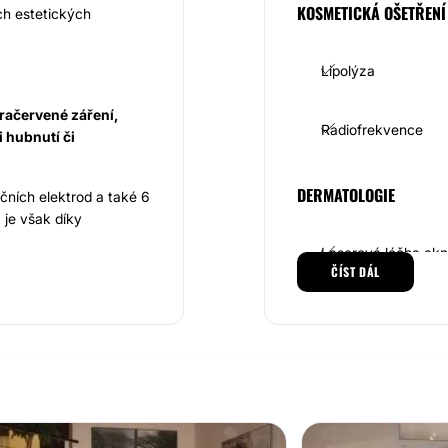
KOSMETICKÁ OŠETŘENÍ
ch estetických
Lipolýza
fračervené záření,
Radiofrekvence
i hubnutí či
DERMATOLOGIE
ačních elektrod a také 6
 je však díky
Laserová léčba ak
ČÍST DÁL
rm běžicí pás TX5
i s infračerveným
jším způsobem, jak