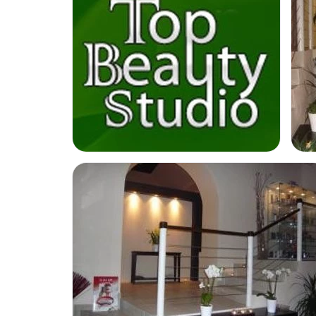
Kromě rychlého spalování tuků dochází i ke
zlepšení krev
oběhu
, velmi efektivní je i pro
odstranění celulitidy a zle
Kromě toho pomáhá
odstranit toxiny a škodlivé látky z těl
léčbě některých
kožních problémů
.
Na přístroji si lze zvolit
jeden ze 3 programů
, přístroj moh
křečovými žílami
. Je však třeba mít na paměti, že přístro
není vhodné využít naplno. Lidé s těžkými srdečními prob
onemocněním dolních končetin, těhotné ženy či lidé trpící
volit podtlakový program. Ten se však může odstavit – pak
samostatně pouze program Thermo.
Možnost videokonzultace:
Ne
Financování nebo platební prostředky:
Ne