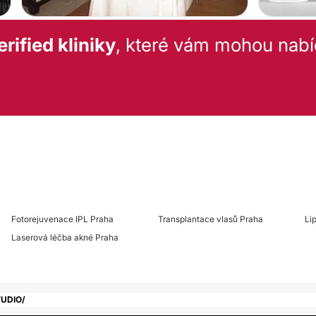
rified kliniky
, které vám mohou nabí
Fotorejuvenace IPL Praha
Transplantace vlasů Praha
Li
Laserová léčba akné Praha
TUDIO