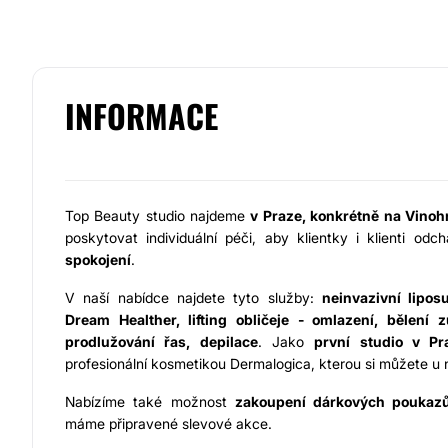
INFORMACE
Top Beauty studio najdeme
v Praze, konkrétně na Vino
poskytovat individuální péči, aby klientky i klienti od
spokojení
.
V naší nabídce najdete tyto služby:
neinvazivní lipos
Dream Healther, lifting obličeje - omlazení, bělení 
prodlužování řas, depilace
. Jako
první studio v Pr
profesionální kosmetikou Dermalogica, kterou si můžete u n
Nabízíme také možnost
zakoupení dárkových poukaz
máme připravené slevové akce.