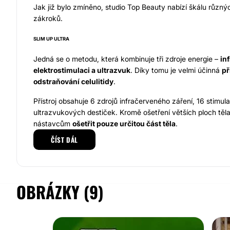
Jak již bylo zmíněno, studio Top Beauty nabízí škálu různý
zákroků.
SLIM UP ULTRA
Jedná se o metodu, která kombinuje tři zdroje energie –
in
elektrostimulaci a ultrazvuk
. Díky tomu je velmi účinná
př
odstraňování celulitidy
.
Přístroj obsahuje 6 zdrojů infračerveného záření, 16 stimul
ultrazvukových destiček. Kromě ošetření větších ploch těla
nástavcům
ošetřit pouze určitou část těla
.
ČÍST DÁL
Body-Space VacuTherm běžicí pás TX5 "2v1"
Velmi efektivním je i revoluční přístroj
Body-Space VacuThe
"2v1"
. Řeč je o zařízení, které využívá
vakuum v kombinac
OBRÁZKY (9)
zářením
, díky čemuž je zatím nejdostupnějším a nejúčinně
dosáhnout rychlého úbytku hmotnosti.
Jaké jsou hlavní výhody tohoto ošetření?