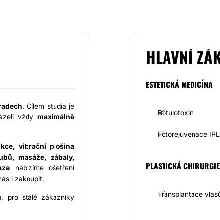
HLAVNÍ ZÁ
ESTETICKÁ MEDICÍNA
hradech
. Cílem studia je
Botulotoxin
cházeli vždy
maximálně
Fotorejuvenace IPL
ukce, vibrační plošina
zubů, masáže, zábaly,
PLASTICKÁ CHIRURGIE
aze
nabízíme ošetření
ás i zakoupit.
Transplantace vlas
ů
, pro stálé zákazníky