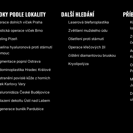
OKY PODLE LOKALITY
DALŠÍ HLEDÁNÍ
PŘÍ
erace dolních víček Praha
Laserová blefaroplastika
K
l
stická operace víček Brno
Zvětšení mužského údu
Z
ling Plzeň
Ošetření proti stárnutí
č
elina hyaluronová proti stárnutí
Operace křečových žil
A
omouc
čištění diamantovou bruskou
K
gmentace poprsí Ostrava
Kryolipolýza
O
dominoplastika Hradec Králové
P
tranění povislé kůže z horních
M
ek Karlovy Vary
J
aluronidáza České Budějovice
D
u
lazení dekoltu Ústí nad Labem
generace buněk Pardubice