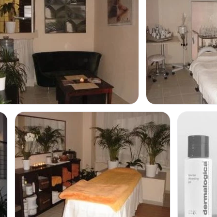
ního a lymfatického
pšení průtoku krve
.
a
. Je nápomocný i při
ou využít navíc
i ženy s
j v některých případech
lémy, nádorovým
 cukrovkou by neměli
 je možné využít