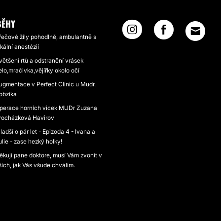
BĚHY
řečové žíly pohodlně, ambulantně s
okální anestézií
většení rtů a odstranění vrásek
elo,mračivka,vějířky okolo očí
ugmentace v Perfect Clinic u Mudr.
obzíka
perace horních vicek MUDr Zuzana
rocházková Havirov
ladší o pár let - Epizoda 4 - Ivana a
ulie - zase hezký holky!
ěkuji pane doktore, musí Vám zvonit v
ších, jak Vás všude chválím.