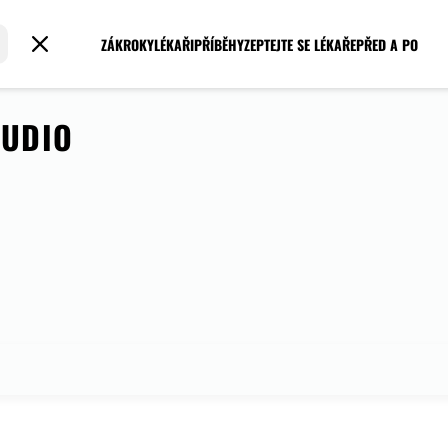
ZÁKROKY
LÉKAŘI
PŘÍBĚHY
ZEPTEJTE SE LÉKAŘE
PŘED A PO
TUDIO