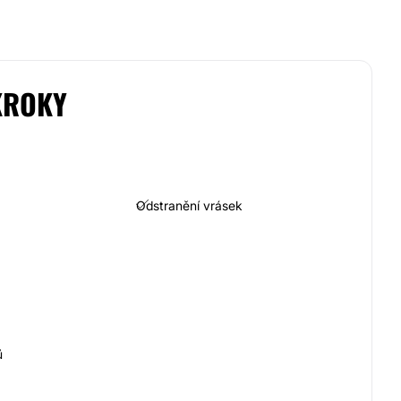
KROKY
Odstranění vrásek
ů