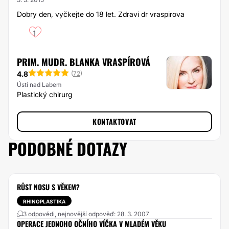
Dobry den, vyčkejte do 18 let. Zdravi dr vraspirova
1
PRIM. MUDR. BLANKA VRASPÍROVÁ
4.8
(
72
)
Ústí nad Labem
Plastický chirurg
KONTAKTOVAT
PODOBNÉ DOTAZY
RŮST NOSU S VĚKEM?
RHINOPLASTIKA
3 odpovědi, nejnovější odpověď: 28. 3. 2007
OPERACE JEDNOHO OČNÍHO VÍČKA V MLADÉM VĚKU