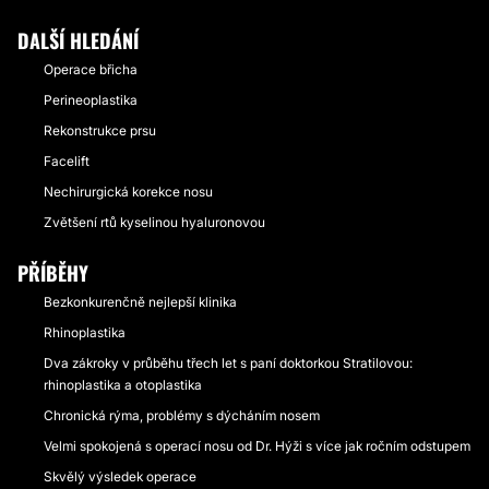
DALŠÍ HLEDÁNÍ
Operace břicha
Perineoplastika
Rekonstrukce prsu
Facelift
Nechirurgická korekce nosu
Zvětšení rtů kyselinou hyaluronovou
PŘÍBĚHY
Bezkonkurenčně nejlepší klinika
Rhinoplastika
Dva zákroky v průběhu třech let s paní doktorkou Stratilovou:
rhinoplastika a otoplastika
Chronická rýma, problémy s dýcháním nosem
Velmi spokojená s operací nosu od Dr. Hýži s více jak ročním odstupem
Skvělý výsledek operace