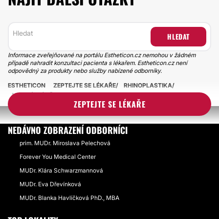
HLEDAT
Informace zveřejňované na portálu Estheticon.cz nemohou v žádném
případě nahradit konzultaci pacienta s lékařem. Estheticon.cz není
odpovědný za produkty nebo služby nabízené odborníky.
ESTHETICON
ZEPTEJTE SE LÉKAŘE
RHINOPLASTIKA
MINIMÁLNÍ VĚK PRO OPERACI NOSU
ZEPTEJTE SE LÉKAŘE
NEDÁVNO ZOBRAZENÍ ODBORNÍCI
prim. MUDr. Miroslava Pelechová
Forever You Medical Center
MUDr. Klára Schwarzmannová
MUDr. Eva Dřevínková
MUDr. Blanka Havlíčková PhD., MBA