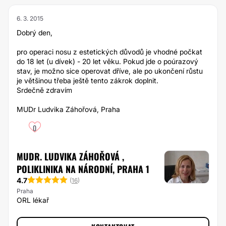
6. 3. 2015
Dobrý den,
pro operaci nosu z estetických důvodů je vhodné počkat
do 18 let (u dívek) - 20 let věku. Pokud jde o poúrazový
stav, je možno sice operovat dříve, ale po ukončení růstu
je většinou třeba ještě tento zákrok doplnit.
Srdečně zdravím
MUDr Ludvika Záhořová, Praha
0
MUDR. LUDVIKA ZÁHOŘOVÁ ,
POLIKLINIKA NA NÁRODNÍ, PRAHA 1
4.7
(
16
)
Praha
ORL lékař