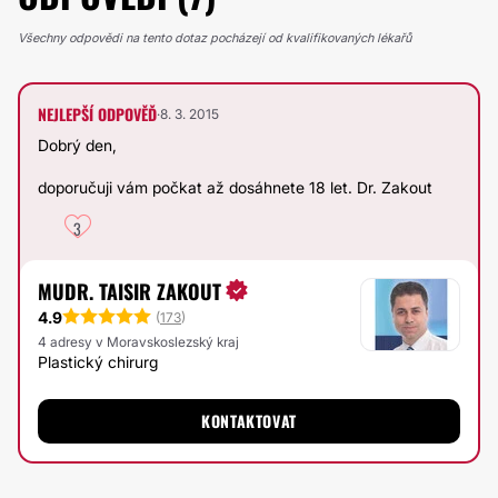
Všechny odpovědi na tento dotaz pocházejí od kvalifikovaných lékařů
NEJLEPŠÍ ODPOVĚĎ
·
8. 3. 2015
Dobrý den,
doporučuji vám počkat až dosáhnete 18 let. Dr. Zakout
3
MUDR. TAISIR ZAKOUT
4.9
(
173
)
4 adresy v Moravskoslezský kraj
Plastický chirurg
KONTAKTOVAT