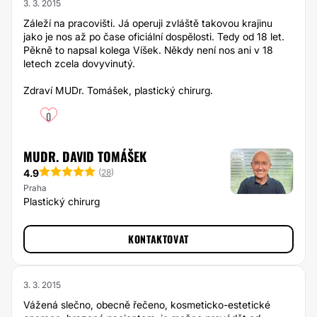
3. 3. 2015
Záleží na pracovišti. Já operuji zvláště takovou krajinu
jako je nos až po čase oficiální dospělosti. Tedy od 18 let.
Pěkně to napsal kolega Víšek. Někdy není nos ani v 18
letech zcela dovyvinutý.
Zdraví MUDr. Tomášek, plastický chirurg.
0
MUDR. DAVID TOMÁŠEK
4.9
(
28
)
Praha
Plastický chirurg
KONTAKTOVAT
3. 3. 2015
Vážená slečno, obecně řečeno, kosmeticko-estetické