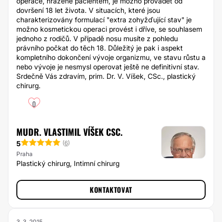
operace, hrazené pacientem, je možno provádět od
dovršení 18 let života. V situacích, které jsou
charakterizovány formulací "extra zohyžďující stav" je
možno kosmetickou operaci provést i dříve, se souhlasem
jednoho z rodičů. V případě nosu musíte z pohledu
právního počkat do těch 18. Důležitý je pak i aspekt
kompletního dokončení vývoje organizmu, ve stavu růstu a
nebo vývoje je nesmysl operovat ještě ne definitivní stav.
Srdečně Vás zdravím, prim. Dr. V. Víšek, CSc., plastický
chirurg.
0
MUDR. VLASTIMIL VÍŠEK CSC.
5
(
6
)
Praha
Plastický chirurg, Intimní chirurg
KONTAKTOVAT
3. 3. 2015