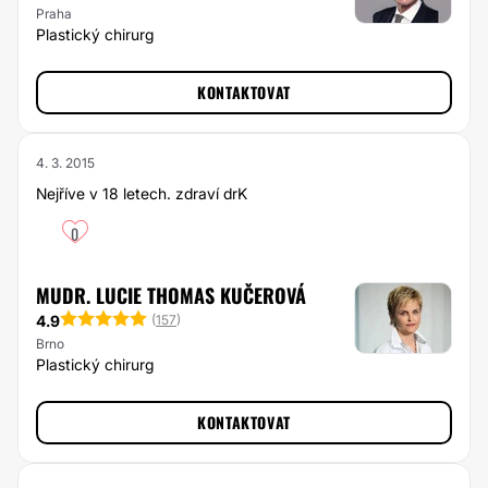
Praha
Plastický chirurg
KONTAKTOVAT
4. 3. 2015
Nejříve v 18 letech. zdraví drK
0
MUDR. LUCIE THOMAS KUČEROVÁ
4.9
(
157
)
Brno
Plastický chirurg
KONTAKTOVAT