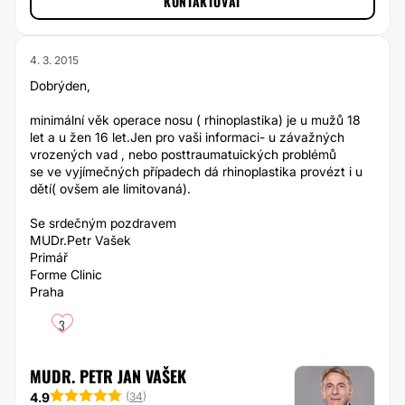
KONTAKTOVAT
4. 3. 2015
Dobrýden,
minimální věk operace nosu ( rhinoplastika) je u mužů 18
let a u žen 16 let.Jen pro vaši informaci- u závažných
vrozených vad , nebo posttraumatuických problémů
se ve vyjímečných případech dá rhinoplastika provézt i u
dětí( ovšem ale limitovaná).
Se srdečným pozdravem
MUDr.Petr Vašek
Primář
Forme Clinic
Praha
3
MUDR. PETR JAN VAŠEK
4.9
(
34
)