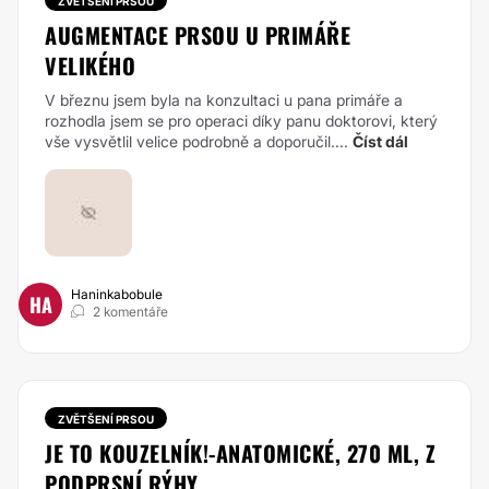
ZVĚTŠENÍ PRSOU
AUGMENTACE PRSOU U PRIMÁŘE
VELIKÉHO
V březnu jsem byla na konzultaci u pana primáře a
rozhodla jsem se pro operaci díky panu doktorovi, který
vše vysvětlil velice podrobně a doporučil....
Číst dál
Haninkabobule
HA
2 komentáře
ZVĚTŠENÍ PRSOU
JE TO KOUZELNÍK!-ANATOMICKÉ, 270 ML, Z
PODPRSNÍ RÝHY.