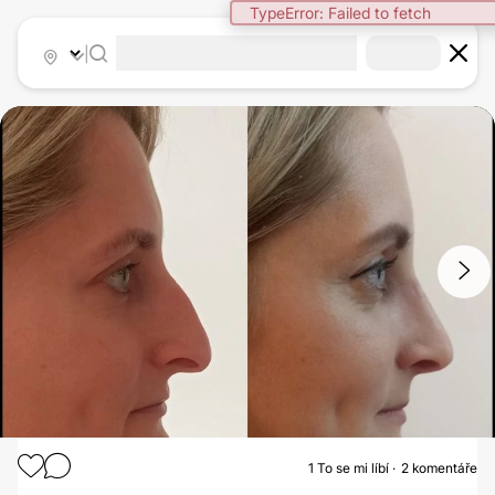
TypeError: Failed to fetch
|
1
/
6
1
To se mi líbí
2 komentáře
RHINOPLASTIKA