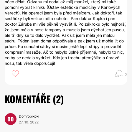
něco dělat. Odvahu mi dodal až můj manžel, který mi také
pomohl vybrat kliniku (Ústav estetické medicíny v Karlových
Varech). Na operaci jsem byla před měsícem. Jak doktoři, tak
sestřičky byli velice milí a ochotní. Pan doktor Kupka i pan
doktor Záruba mi vše pěkně vysvětlili. Po zákroku bylo nejhorší,
že jsem měla v nose tampony a musela jsem dýchat jen pusou,
ale tři dny se to dalo vydržet. Pak už jsem měla jen malou
sádru. Týden jsem doma odpočívala a pak jsem už mohla jít do
práce. Po sundání sádry si musím ještě lepit stripy a provádět
kompresní masáže. Ač to nebylo úplně příjemné, nebylo to nic,
co by se nedalo vydržet. Kdo jen trochu přemýšlíte o úpravě
nosu, tak vřele doporučuji!
1
2
KOMENTÁŘE (
2
)
Domrobikoki
DO
27. 10. 2022