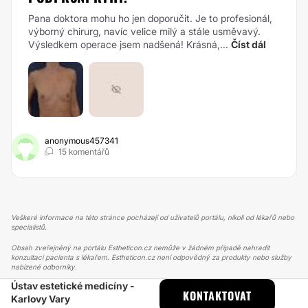
Pana doktora mohu ho jen doporučit. Je to profesionál,
výborný chirurg, navíc velice milý a stále usměvavý.
Výsledkem operace jsem nadšená! Krásná,...
Číst dál
anonymous457341
15 komentářů
Veškeré informace na této stránce pocházejí od uživatelů portálu, nikoli od lékařů nebo
specialistů.
Obsah zveřejněný na portálu Estheticon.cz nemůže v žádném případě nahradit
konzultaci pacienta s lékařem. Estheticon.cz není odpovědný za produkty nebo služby
nabízené odborníky.
Ústav estetické medicíny -
ESTHETICON
PŘÍBĚHY
KONTAKTOVAT
Karlovy Vary
PŘÍBĚHY TÝKAJÍCÍ SE ZÁKROKU RHINOPLASTIKA