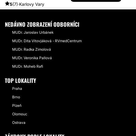
OPERACE NOSU - ODSTRANĚNÍ NEPĚKNÉHO HRBOLKU
5
(7)
·
Karlovy Vary
NEDÁVNO ZOBRAZENÍ ODBORNÍCI
MUDr. Jaroslav Urbánek
MUDr. Dita Vitovjáková - RVmedCentrum
MUDr. Radka Zimolová
MUDr. Veronika Pallová
MUDr. Moheb Rafi
TOP LOKALITY
Praha
Brno
Plzeň
Olomouc
Ostrava