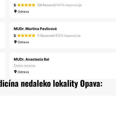
5
·
(28 Recenzí)
100% doporučuje
Ostrava
MUDr. Martina Pavlicová
5
·
(1 Recenze)
100% doporučuje
Ostrava
MUDr. Anastasia Bal
Žádné recenze
Ostrava
dicína nedaleko lokality Opava: