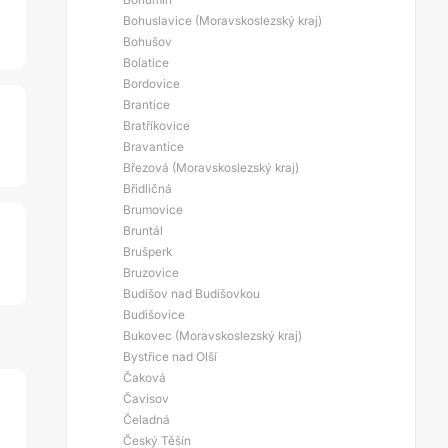
Bohuslavice (Moravskoslezský kraj)
Bohušov
Bolatice
Bordovice
Brantice
Bratříkovice
Bravantice
Březová (Moravskoslezský kraj)
Břidličná
Brumovice
Bruntál
Brušperk
Bruzovice
Budišov nad Budišovkou
Budišovice
Bukovec (Moravskoslezský kraj)
Bystřice nad Olší
Čaková
Čavisov
Čeladná
Český Těšín