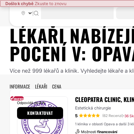
Došlo k chybě
Zkuste to znovu
|
LÉKAŘI NABÍZE
POCENÍ
V:
OPAV
Více než 999 lékařů a klinik. Vyhledejte lékaře a
INFORMACE
LÉKAŘI
CENA
CLEOPATRA CLINIC, KLI
Odpovídá do
3 h
Estetická chirurgie
KONTAKTOVAT
5
·
(62 Recenzí)
36 Sk
1 klinika v oblasti Opava a další 3 k
Možnosti
financování