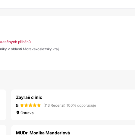
kutečných příběhů
liniky v oblasti Moravskoslezský kraj
Zayraē clinic
5
·
(113 Recenzí)
100% doporučuje
Ostrava
MUDr. Monika Manderlová