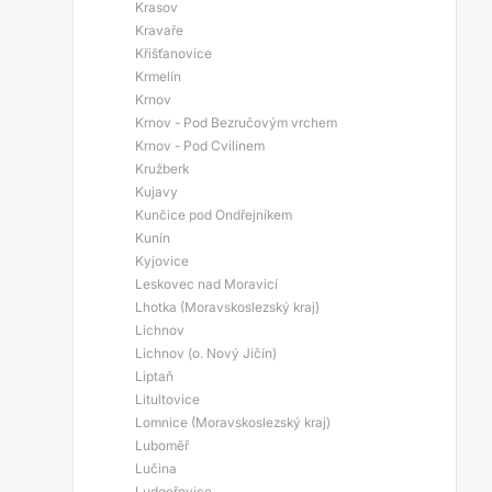
Krasov
Kravaře
Křišťanovice
Krmelín
Krnov
Krnov - Pod Bezručovým vrchem
Krnov - Pod Cvilínem
Kružberk
Kujavy
Kunčice pod Ondřejníkem
Kunín
Kyjovice
Leskovec nad Moravicí
Lhotka (Moravskoslezský kraj)
Lichnov
Lichnov (o. Nový Jičín)
Liptaň
Litultovice
Lomnice (Moravskoslezský kraj)
Luboměř
Lučina
Ludgeřovice