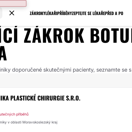
ZÁKROKY
LÉKAŘI
PŘÍBĚHY
ZEPTEJTE SE LÉKAŘE
PŘED A PO
JÍCÍ ZÁKROK
BOTU
A
 kliniky doporučené skutečnými pacienty, seznamte se s
NIKA PLASTICKÉ CHIRURGIE S.R.O.
utečných příběhů
liniky v oblasti Moravskoslezský kraj