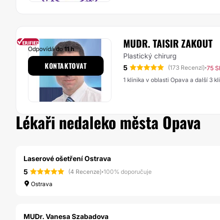
MUDR. TAISIR ZAKOUT
Odpovídá do
11 h
Plastický chirurg
KONTAKTOVAT
5
·
(173 Recenzí)
75 S
1 klinika v oblasti Opava a další 3 k
Lékaři nedaleko města Opava
Laserové ošetření Ostrava
5
·
(4 Recenze)
100% doporučuje
Ostrava
MUDr. Vanesa Szabadova