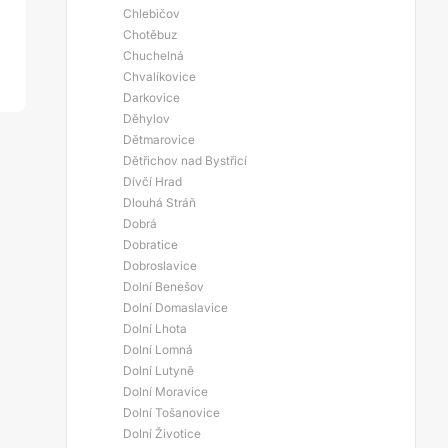
Chlebičov
Chotěbuz
Chuchelná
Chvalíkovice
Darkovice
Děhylov
Dětmarovice
Dětřichov nad Bystřicí
Dívčí Hrad
Dlouhá Stráň
Dobrá
Dobratice
Dobroslavice
Dolní Benešov
Dolní Domaslavice
Dolní Lhota
Dolní Lomná
Dolní Lutyně
Dolní Moravice
Dolní Tošanovice
Dolní Životice