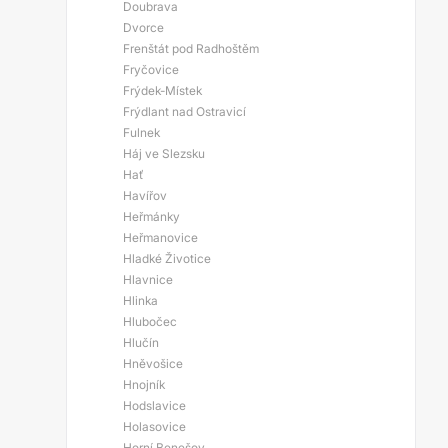
Doubrava
Dvorce
Frenštát pod Radhoštěm
Fryčovice
Frýdek-Místek
Frýdlant nad Ostravicí
Fulnek
Háj ve Slezsku
Hať
Havířov
Heřmánky
Heřmanovice
Hladké Životice
Hlavnice
Hlinka
Hlubočec
Hlučín
Hněvošice
Hnojník
Hodslavice
Holasovice
Horní Benešov