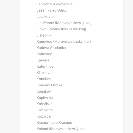
Janovice u Rýmařova
Jeseník nad Odrou
Jezdkovice
Jindřichov (Moravskoslezský kraj)
Jiříkov (Moravskoslezský kraj)
Jistebník
Kaňovice (Moravskoslezský kraj)
Karlova Studánka
Karlovice
Karviná
Kateřinice
Klimkovice
Kobeřice
Komorní Lhotka
Koňakov
Kopřivnice
Košařiska
Kozlovice
Kozmice
Krásná - pod Krásnou
Krásná (Moravskoslezský kraj)