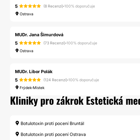
5
·
(8 Recenzí)
100% doporučuje
Ostrava
MUDr. Jana Šimurdová
5
·
(73 Recenzí)
100% doporučuje
Ostrava
MUDr. Libor Polák
5
·
(124 Recenzí)
100% doporučuje
Frýdek-Místek
Kliniky pro zákrok Estetická me
Botulotoxin proti pocení Bruntál
Botulotoxin proti pocení Ostrava