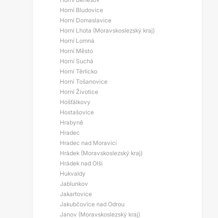
Horní Bludovice
Horní Domaslavice
Horní Lhota (Moravskoslezský kraj)
Horní Lomná
Horní Město
Horní Suchá
Horní Těrlicko
Horní Tošanovice
Horní Životice
Hošťálkovy
Hostašovice
Hrabyně
Hradec
Hradec nad Moravicí
Hrádek (Moravskoslezský kraj)
Hrádek nad Olší
Hukvaldy
Jablunkov
Jakartovice
Jakubčovice nad Odrou
Janov (Moravskoslezský kraj)