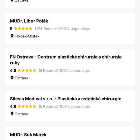
Ostrava
MUDr. Libor Polák
5
(124 Recenzí)
·
100% doporučuje
Frýdek-Místek
FN Ostrava - Centrum plastické chirurgie a chirurgie
ruky
4.8
(5 Recenzí)
·
100% doporučuje
Ostrava
Silesia Medical s.r.o. - Plastická a estetická chirurgie
4.8
(5 Recenzí)
·
100% doporučuje
Ostrava
MUDr. Suk Marek