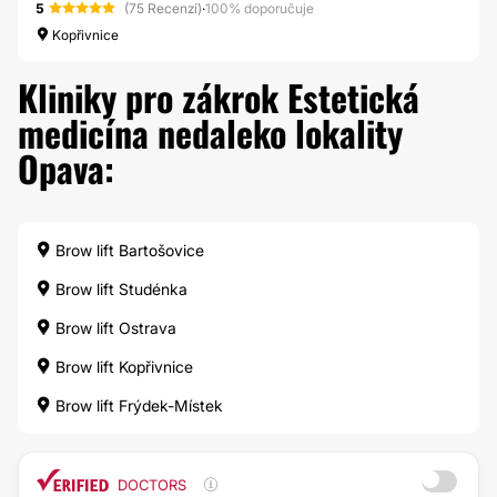
5
(75 Recenzí)
·
100% doporučuje
Kopřivnice
Kliniky pro zákrok Estetická
medicína nedaleko lokality
Opava:
Brow lift Bartošovice
Brow lift Studénka
Brow lift Ostrava
Brow lift Kopřivnice
Brow lift Frýdek-Místek
DOCTORS