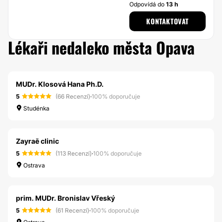
Odpovídá do
13 h
KONTAKTOVAT
Lékaři nedaleko města Opava
MUDr. Klosová Hana Ph.D.
5
(66 Recenzí)
·
100% doporučuje
Studénka
Zayraē clinic
5
(113 Recenzí)
·
100% doporučuje
Ostrava
prim. MUDr. Bronislav Vřeský
5
(61 Recenzí)
·
100% doporučuje