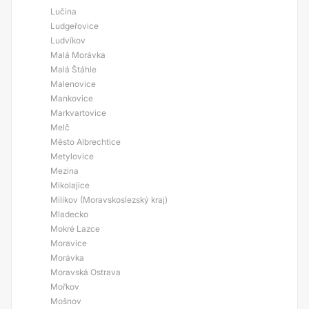
Lučina
Ludgeřovice
Ludvíkov
Malá Morávka
Malá Štáhle
Malenovice
Mankovice
Markvartovice
Melč
Město Albrechtice
Metylovice
Mezina
Mikolajice
Milíkov (Moravskoslezský kraj)
Mladecko
Mokré Lazce
Moravice
Morávka
Moravská Ostrava
Mořkov
Mošnov