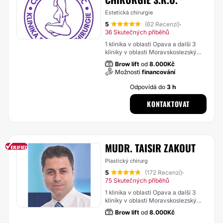
Estetická chirurgie
5
(62 Recenzí)
·
36 Skutečných příběhů
1 klinika v oblasti Opava a další 3
kliniky v oblasti Moravskoslezský
kraj
Brow lift
od
8.000Kč
Možnosti
financování
Odpovídá do
3 h
KONTAKTOVAT
MUDR. TAISIR ZAKOUT
Plastický chirurg
5
(172 Recenzí)
·
75 Skutečných příběhů
1 klinika v oblasti Opava a další 3
kliniky v oblasti Moravskoslezský
kraj
Brow lift
od
8.000Kč