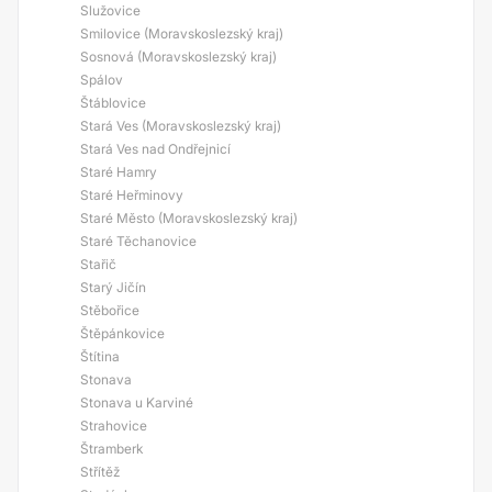
Služovice
Smilovice (Moravskoslezský kraj)
Sosnová (Moravskoslezský kraj)
Spálov
Štáblovice
Stará Ves (Moravskoslezský kraj)
Stará Ves nad Ondřejnicí
Staré Hamry
Staré Heřminovy
Staré Město (Moravskoslezský kraj)
Staré Těchanovice
Stařič
Starý Jičín
Stěbořice
Štěpánkovice
Štítina
Stonava
Stonava u Karviné
Strahovice
Štramberk
Střítěž