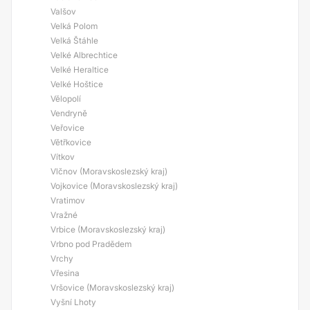
Valšov
Velká Polom
Velká Štáhle
Velké Albrechtice
Velké Heraltice
Velké Hoštice
Vělopolí
Vendryně
Veřovice
Větřkovice
Vítkov
Vlčnov (Moravskoslezský kraj)
Vojkovice (Moravskoslezský kraj)
Vratimov
Vražné
Vrbice (Moravskoslezský kraj)
Vrbno pod Pradědem
Vrchy
Vřesina
Vršovice (Moravskoslezský kraj)
Vyšní Lhoty