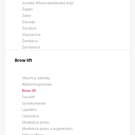
Vysoká (Moravskoslezský kraj)
Žabeň
Zátor
Závada
Závišice
Zbyslavice
Ženklava
Žermanice
Brow lift
Všechny zákroky
Abdominoplastika
Brow lift
Facelift
Gynekomastie
Lipedém
Liposukce
Modelace prsou
Modelace prsou s augmentací
Niťový lifting