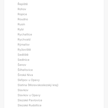
Řepiště
Rohov
Ropice
Roudno
Rusín
Rybí
Rychaltice
Rychvald
Rýmařov
Ryžoviště
Sedliště
Sedlnice
Šenov
Šilheřovice
Široká Niva
Skřipov u Opavy
Slatina (Moravskoslezský kraj)
Slavkov
Slavkov u Opavy
Slezské Pavlovice
Slezské Rudoltice