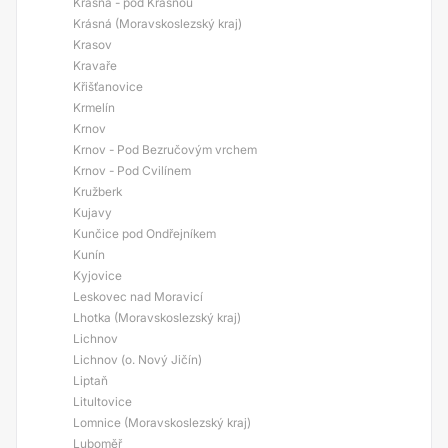
Krásná - pod Krásnou
Krásná (Moravskoslezský kraj)
Krasov
Kravaře
Křišťanovice
Krmelín
Krnov
Krnov - Pod Bezručovým vrchem
Krnov - Pod Cvilínem
Kružberk
Kujavy
Kunčice pod Ondřejníkem
Kunín
Kyjovice
Leskovec nad Moravicí
Lhotka (Moravskoslezský kraj)
Lichnov
Lichnov (o. Nový Jičín)
Liptaň
Litultovice
Lomnice (Moravskoslezský kraj)
Luboměř