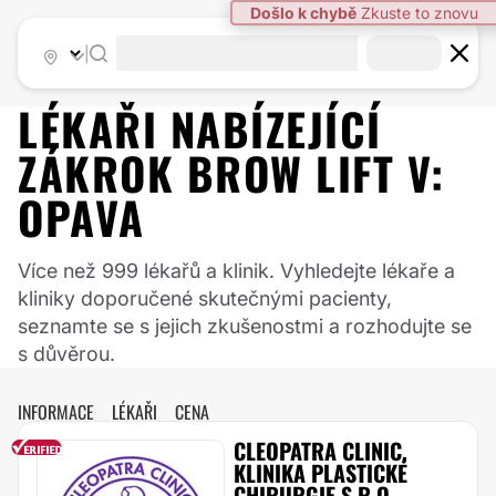
Došlo k chybě
Zkuste to znovu
|
LÉKAŘI NABÍZEJÍCÍ
ZÁKROK
BROW LIFT
V:
OPAVA
Více než 999 lékařů a klinik. Vyhledejte lékaře a
kliniky doporučené skutečnými pacienty,
seznamte se s jejich zkušenostmi a rozhodujte se
s důvěrou.
INFORMACE
LÉKAŘI
CENA
CLEOPATRA CLINIC,
KLINIKA PLASTICKÉ
CHIRURGIE S.R.O.