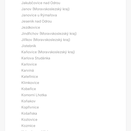
Jakubčovice nad Odrou
Janov (Moravskoslezský kraj)
Janovice u Rýmařova
Jeseník nad Odrou
Jezdkovice
Jindřichov (Moravskoslezský kraj)
Jiříkov (Moravskoslezský kraj)
Jistebník
Kaňovice (Moravskoslezský kraj)
Karlova Studánka
Karlovice
Karviná
Kateřinice
Klimkovice
Kobeřice
Komorní Lhotka
Koňakov
Kopřivnice
Košařiska
Kozlovice
Kozmice