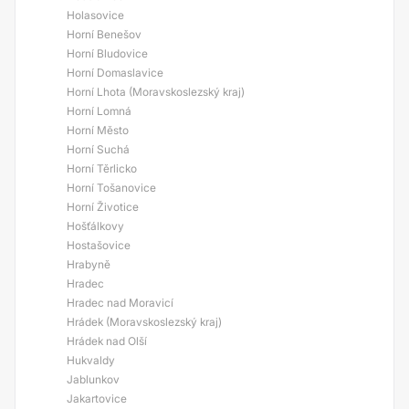
Holasovice
Horní Benešov
Horní Bludovice
Horní Domaslavice
Horní Lhota (Moravskoslezský kraj)
Horní Lomná
Horní Město
Horní Suchá
Horní Těrlicko
Horní Tošanovice
Horní Životice
Hošťálkovy
Hostašovice
Hrabyně
Hradec
Hradec nad Moravicí
Hrádek (Moravskoslezský kraj)
Hrádek nad Olší
Hukvaldy
Jablunkov
Jakartovice