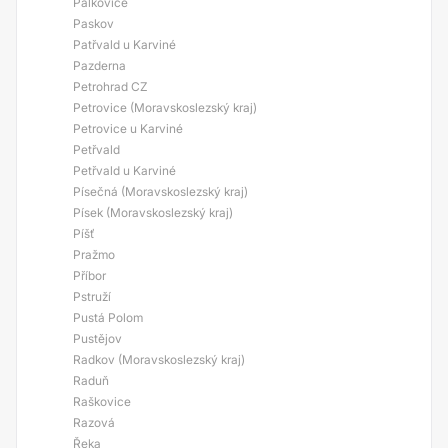
Palkovice
Paskov
Patřvald u Karviné
Pazderna
Petrohrad CZ
Petrovice (Moravskoslezský kraj)
Petrovice u Karviné
Petřvald
Petřvald u Karviné
Písečná (Moravskoslezský kraj)
Písek (Moravskoslezský kraj)
Píšť
Pražmo
Příbor
Pstruží
Pustá Polom
Pustějov
Radkov (Moravskoslezský kraj)
Raduň
Raškovice
Razová
Řeka