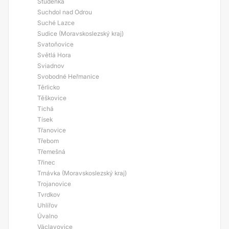
Studénka
Suchdol nad Odrou
Suché Lazce
Sudice (Moravskoslezský kraj)
Svatoňovice
Světlá Hora
Sviadnov
Svobodné Heřmanice
Těrlicko
Těškovice
Tichá
Tísek
Třanovice
Třebom
Třemešná
Třinec
Trnávka (Moravskoslezský kraj)
Trojanovice
Tvrdkov
Uhlířov
Úvalno
Václavovice