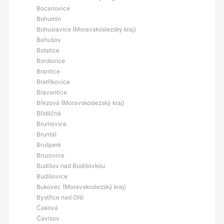
Bocanovice
Bohumín
Bohuslavice (Moravskoslezský kraj)
Bohušov
Bolatice
Bordovice
Brantice
Bratříkovice
Bravantice
Březová (Moravskoslezský kraj)
Břidličná
Brumovice
Bruntál
Brušperk
Bruzovice
Budišov nad Budišovkou
Budišovice
Bukovec (Moravskoslezský kraj)
Bystřice nad Olší
Čaková
Čavisov