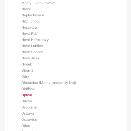
Mosty u Jablunkova
Návsí
Neplachovice
Nižní Lhoty
Nošovice
Nová Pláň
Nové Heřminovy
Nové Lublice
Nové Sedlice
Nový Jičín
Nýdek
Oborná
Odry
Olbramice (Moravskoslezský kraj)
Oldřišov
Opava
Orlová
Osoblaha
Ostrava
Ostravice
Otice