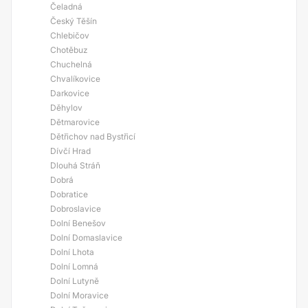
Čeladná
Český Těšín
Chlebičov
Chotěbuz
Chuchelná
Chvalíkovice
Darkovice
Děhylov
Dětmarovice
Dětřichov nad Bystřicí
Dívčí Hrad
Dlouhá Stráň
Dobrá
Dobratice
Dobroslavice
Dolní Benešov
Dolní Domaslavice
Dolní Lhota
Dolní Lomná
Dolní Lutyně
Dolní Moravice