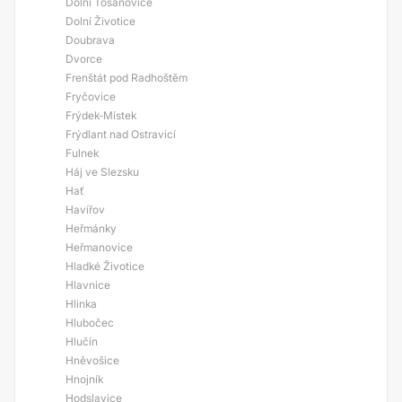
Dolní Tošanovice
Dolní Životice
Doubrava
Dvorce
Frenštát pod Radhoštěm
Fryčovice
Frýdek-Místek
Frýdlant nad Ostravicí
Fulnek
Háj ve Slezsku
Hať
Havířov
Heřmánky
Heřmanovice
Hladké Životice
Hlavnice
Hlinka
Hlubočec
Hlučín
Hněvošice
Hnojník
Hodslavice