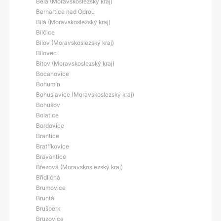
Bělá (Moravskoslezský kraj)
Bernartice nad Odrou
Bílá (Moravskoslezský kraj)
Bílčice
Bílov (Moravskoslezský kraj)
Bílovec
Bítov (Moravskoslezský kraj)
Bocanovice
Bohumín
Bohuslavice (Moravskoslezský kraj)
Bohušov
Bolatice
Bordovice
Brantice
Bratříkovice
Bravantice
Březová (Moravskoslezský kraj)
Břidličná
Brumovice
Bruntál
Brušperk
Bruzovice