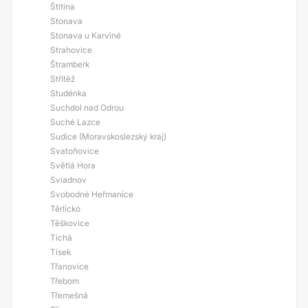
Štítina
Stonava
Stonava u Karviné
Strahovice
Štramberk
Střítěž
Studénka
Suchdol nad Odrou
Suché Lazce
Sudice (Moravskoslezský kraj)
Svatoňovice
Světlá Hora
Sviadnov
Svobodné Heřmanice
Těrlicko
Těškovice
Tichá
Tísek
Třanovice
Třebom
Třemešná