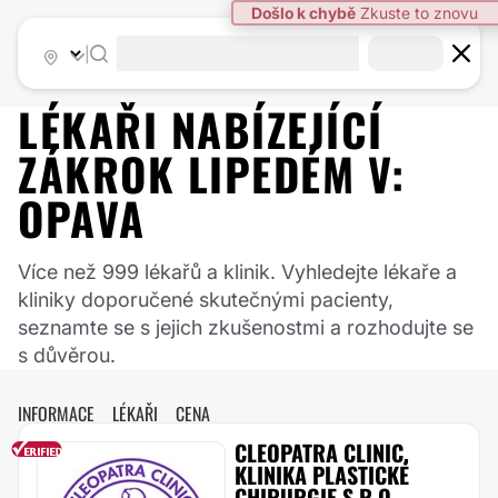
Došlo k chybě
Zkuste to znovu
|
LÉKAŘI NABÍZEJÍCÍ
ZÁKROK
LIPEDÉM
V:
OPAVA
Více než 999 lékařů a klinik. Vyhledejte lékaře a
kliniky doporučené skutečnými pacienty,
seznamte se s jejich zkušenostmi a rozhodujte se
s důvěrou.
INFORMACE
LÉKAŘI
CENA
CLEOPATRA CLINIC,
KLINIKA PLASTICKÉ
CHIRURGIE S.R.O.