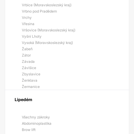
Vrbice (Moravskoslezský kraj)
Vrbno pod Pradědem
Vrchy
Vřesina
Vršovice (Moravskoslezský kraj)
Vyšní Lhoty
Vysoká (Moravskoslezský kraj)
Žabeň
Zátor
Závada
Závišice
Zbyslavice
Ženklava
Žermanice
Lipedém
Všechny zákroky
Abdominoplastika
Brow lift