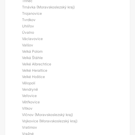
Třinec
Trnávka (Moravskoslezský kraj)
Trojanovice
Tvrdkov
Uhlířov
Úvalno
Václavovice
Valšov
Velká Polom
Velká Štáhle
Velké Albrechtice
Velké Heraltice
Velké Hoštice
Vělopolí
Vendryně
Veřovice
Větřkovice
Vítkov
Vlčnov (Moravskoslezský kraj)
Vojkovice (Moravskoslezský kraj)
Vratimov
Vražné