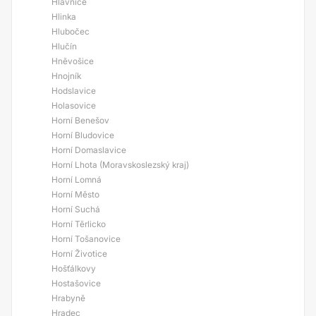
Hlavnice
Hlinka
Hlubočec
Hlučín
Hněvošice
Hnojník
Hodslavice
Holasovice
Horní Benešov
Horní Bludovice
Horní Domaslavice
Horní Lhota (Moravskoslezský kraj)
Horní Lomná
Horní Město
Horní Suchá
Horní Těrlicko
Horní Tošanovice
Horní Životice
Hošťálkovy
Hostašovice
Hrabyně
Hradec