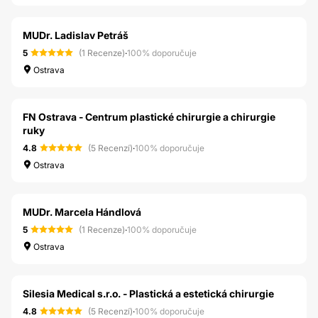
MUDr. Ladislav Petráš
5
(1 Recenze)
·
100% doporučuje
Ostrava
FN Ostrava - Centrum plastické chirurgie a chirurgie
ruky
4.8
(5 Recenzí)
·
100% doporučuje
Ostrava
MUDr. Marcela Hándlová
5
(1 Recenze)
·
100% doporučuje
Ostrava
Silesia Medical s.r.o. - Plastická a estetická chirurgie
4.8
(5 Recenzí)
·
100% doporučuje