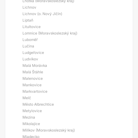
Lhotka (Moravskoslezský kraj)
Lichnov
Lichnov (o. Nový Jičín)
Liptaň
Litultovice
Lomnice (Moravskoslezský kraj)
Luboměř
Lučina
Ludgeřovice
Ludvíkov
Malá Morávka
Malá Štáhle
Malenovice
Mankovice
Markvartovice
Melč
Město Albrechtice
Metylovice
Mezina
Mikolajice
Milíkov (Moravskoslezský kraj)
Mladecko