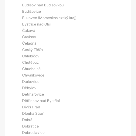
Budišov nad Budišovkou
Budišovice
Bukovec (Moravskoslezský kraj)
Bystřice nad Olší
Čaková
Čavisov
Čeladná
Český Těšín
Chlebičov
Chotěbuz
Chuchelná
Chvalíkovice
Darkovice
Děhylov
Dětmarovice
Dětřichov nad Bystřicí
Dívčí Hrad
Dlouhá Stráň
Dobrá
Dobratice
Dobroslavice