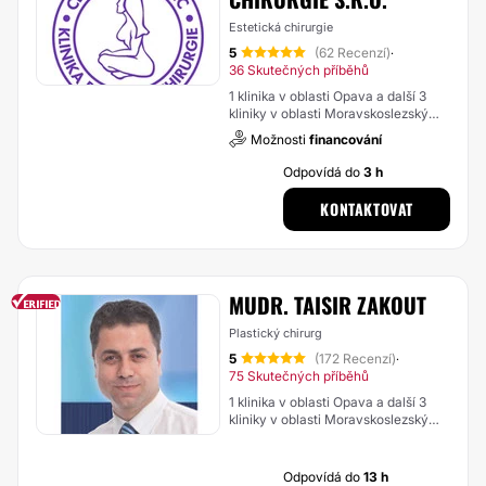
Estetická chirurgie
5
(62 Recenzí)
·
36 Skutečných příběhů
1 klinika v oblasti Opava a další 3
kliniky v oblasti Moravskoslezský
kraj
Možnosti
financování
Odpovídá do
3 h
KONTAKTOVAT
MUDR. TAISIR ZAKOUT
Plastický chirurg
5
(172 Recenzí)
·
75 Skutečných příběhů
1 klinika v oblasti Opava a další 3
kliniky v oblasti Moravskoslezský
kraj
Odpovídá do
13 h