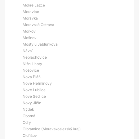
Mokré Lazce
Moravice
Morávka
Moravská Ostrava
Mořkov
Mošnov
Mosty u Jablunkova
Návsí
Neplachovice
Nižní Lhoty
Nošovice
Nová Pláň
Nové Heřminovy
Nové Lublice
Nové Sedlice
Nový Jičín
Nýdek
Oborná
Odry
Olbramice (Moravskoslezský kraj)
Oldřišov