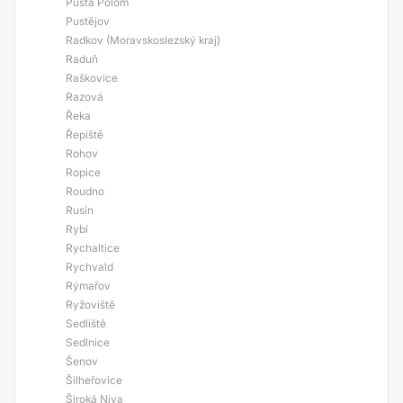
Pustá Polom
Pustějov
Radkov (Moravskoslezský kraj)
Raduň
Raškovice
Razová
Řeka
Řepiště
Rohov
Ropice
Roudno
Rusín
Rybí
Rychaltice
Rychvald
Rýmařov
Ryžoviště
Sedliště
Sedlnice
Šenov
Šilheřovice
Široká Niva