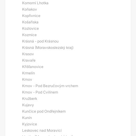
Komorní Lhotka
Koňakov
Kopřivnice
Košařiska
Kozlovice
Kozmice
Krásná - pod Krásnou
Krásná (Moravskoslezský kraj)
Krasov
Kravaře
Křišťanovice
Krmelín
Krnov
Krnov - Pod Bezručovým vrchem
Krnov - Pod Cvilínem
Kružberk
Kujavy
Kunčice pod Ondřejníkem
Kunín
Kyjovice
Leskovec nad Moravicí