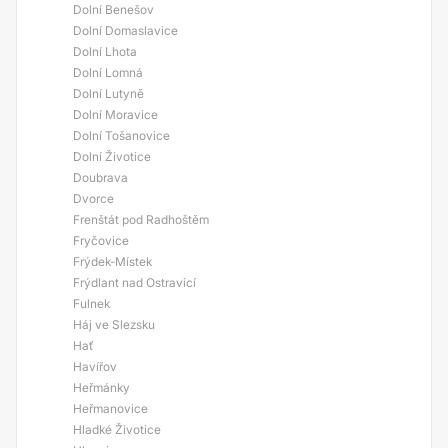
Dolní Benešov
Dolní Domaslavice
Dolní Lhota
Dolní Lomná
Dolní Lutyně
Dolní Moravice
Dolní Tošanovice
Dolní Životice
Doubrava
Dvorce
Frenštát pod Radhoštěm
Fryčovice
Frýdek-Místek
Frýdlant nad Ostravicí
Fulnek
Háj ve Slezsku
Hať
Havířov
Heřmánky
Heřmanovice
Hladké Životice