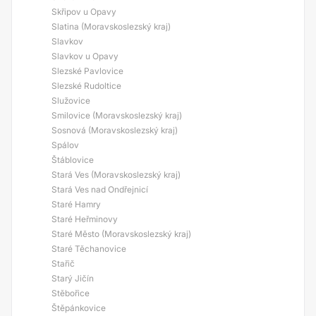
Skřipov u Opavy
Slatina (Moravskoslezský kraj)
Slavkov
Slavkov u Opavy
Slezské Pavlovice
Slezské Rudoltice
Služovice
Smilovice (Moravskoslezský kraj)
Sosnová (Moravskoslezský kraj)
Spálov
Štáblovice
Stará Ves (Moravskoslezský kraj)
Stará Ves nad Ondřejnicí
Staré Hamry
Staré Heřminovy
Staré Město (Moravskoslezský kraj)
Staré Těchanovice
Stařič
Starý Jičín
Stěbořice
Štěpánkovice