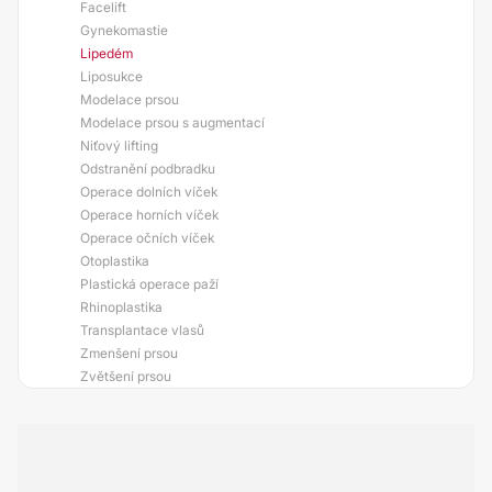
Facelift
Gynekomastie
Lipedém
Liposukce
Modelace prsou
Modelace prsou s augmentací
Niťový lifting
Odstranění podbradku
Operace dolních víček
Operace horních víček
Operace očních víček
Otoplastika
Plastická operace paží
Rhinoplastika
Transplantace vlasů
Zmenšení prsou
Zvětšení prsou