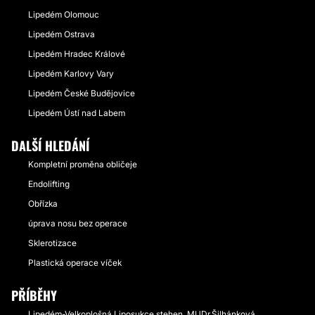
Lipedém Olomouc
Lipedém Ostrava
Lipedém Hradec Králové
Lipedém Karlovy Vary
Lipedém České Budějovice
Lipedém Ústí nad Labem
DALŠÍ HLEDÁNÍ
Kompletní proměna obličeje
Endolifting
Obřízka
úprava nosu bez operace
Sklerotizace
Plastická operace víček
PŘÍBĚHY
Lipedém-Velkoplošná Liposukce stehen, MUDr.Šilhánková