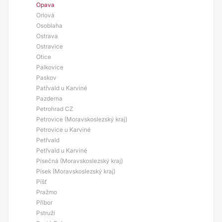
Opava
Orlová
Osoblaha
Ostrava
Ostravice
Otice
Palkovice
Paskov
Patřvald u Karviné
Pazderna
Petrohrad CZ
Petrovice (Moravskoslezský kraj)
Petrovice u Karviné
Petřvald
Petřvald u Karviné
Písečná (Moravskoslezský kraj)
Písek (Moravskoslezský kraj)
Píšť
Pražmo
Příbor
Pstruží