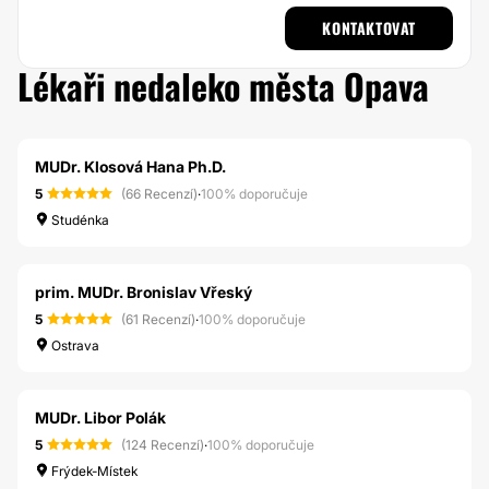
KONTAKTOVAT
Lékaři nedaleko města Opava
MUDr. Klosová Hana Ph.D.
5
(66 Recenzí)
·
100% doporučuje
Studénka
prim. MUDr. Bronislav Vřeský
5
(61 Recenzí)
·
100% doporučuje
Ostrava
MUDr. Libor Polák
5
(124 Recenzí)
·
100% doporučuje
Frýdek-Místek