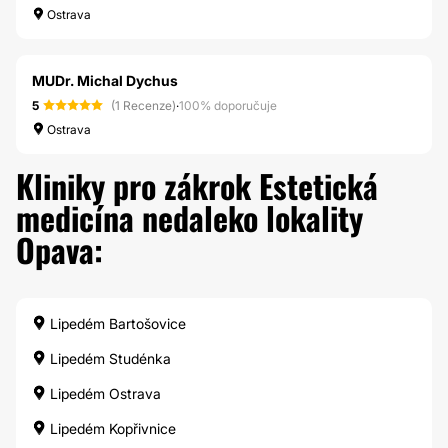
Ostrava
MUDr. Michal Dychus
5
(1 Recenze)
·
100% doporučuje
Ostrava
Kliniky pro zákrok Estetická
medicína nedaleko lokality
Opava:
Lipedém Bartošovice
Lipedém Studénka
Lipedém Ostrava
Lipedém Kopřivnice