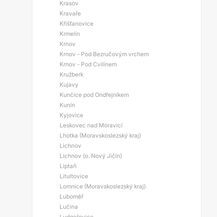
Krasov
Kravaře
Křišťanovice
Krmelín
Krnov
Krnov - Pod Bezručovým vrchem
Krnov - Pod Cvilínem
Kružberk
Kujavy
Kunčice pod Ondřejníkem
Kunín
Kyjovice
Leskovec nad Moravicí
Lhotka (Moravskoslezský kraj)
Lichnov
Lichnov (o. Nový Jičín)
Liptaň
Litultovice
Lomnice (Moravskoslezský kraj)
Luboměř
Lučina
Ludgeřovice