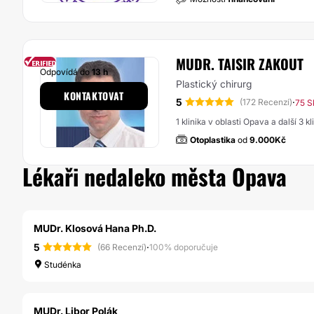
MUDR. TAISIR ZAKOUT
Odpovídá do
13 h
Plastický chirurg
KONTAKTOVAT
5
·
(172 Recenzí)
75 S
1 klinika v oblasti Opava a další 3 k
Otoplastika
od
9.000Kč
Lékaři nedaleko města Opava
MUDr. Klosová Hana Ph.D.
5
·
(66 Recenzí)
100% doporučuje
Studénka
MUDr. Libor Polák