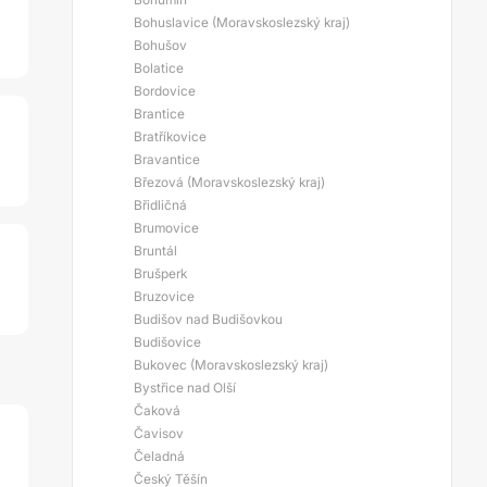
Bohuslavice (Moravskoslezský kraj)
Bohušov
Bolatice
Bordovice
Brantice
Bratříkovice
Bravantice
Březová (Moravskoslezský kraj)
Břidličná
Brumovice
Bruntál
Brušperk
Bruzovice
Budišov nad Budišovkou
Budišovice
Bukovec (Moravskoslezský kraj)
Bystřice nad Olší
Čaková
Čavisov
Čeladná
Český Těšín