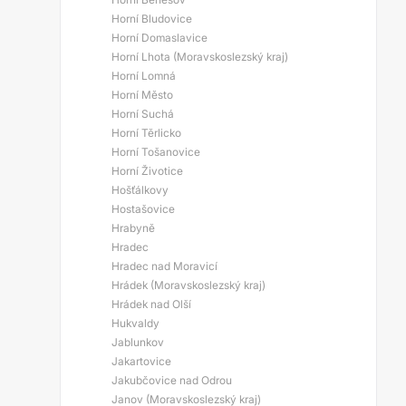
Horní Bludovice
Horní Domaslavice
Horní Lhota (Moravskoslezský kraj)
Horní Lomná
Horní Město
Horní Suchá
Horní Těrlicko
Horní Tošanovice
Horní Životice
Hošťálkovy
Hostašovice
Hrabyně
Hradec
Hradec nad Moravicí
Hrádek (Moravskoslezský kraj)
Hrádek nad Olší
Hukvaldy
Jablunkov
Jakartovice
Jakubčovice nad Odrou
Janov (Moravskoslezský kraj)