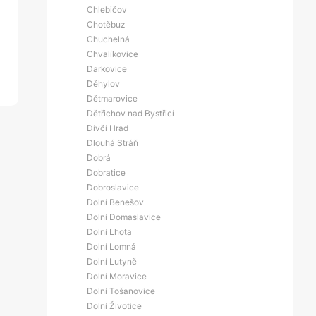
Chlebičov
Chotěbuz
Chuchelná
Chvalíkovice
Darkovice
Děhylov
Dětmarovice
Dětřichov nad Bystřicí
Dívčí Hrad
Dlouhá Stráň
Dobrá
Dobratice
Dobroslavice
Dolní Benešov
Dolní Domaslavice
Dolní Lhota
Dolní Lomná
Dolní Lutyně
Dolní Moravice
Dolní Tošanovice
Dolní Životice