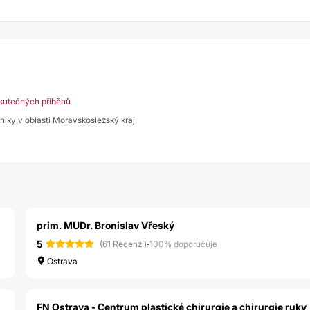
kutečných příběhů
liniky v oblasti Moravskoslezský kraj
prim. MUDr. Bronislav Vřeský
5
·
(61 Recenzí)
100% doporučuje
Ostrava
FN Ostrava - Centrum plastické chirurgie a chirurgie ruky