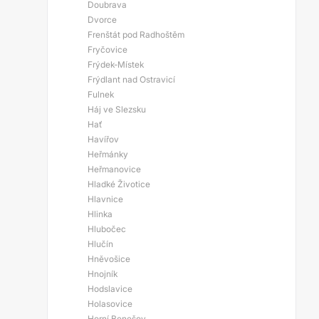
Doubrava
Dvorce
Frenštát pod Radhoštěm
Fryčovice
Frýdek-Místek
Frýdlant nad Ostravicí
Fulnek
Háj ve Slezsku
Hať
Havířov
Heřmánky
Heřmanovice
Hladké Životice
Hlavnice
Hlinka
Hlubočec
Hlučín
Hněvošice
Hnojník
Hodslavice
Holasovice
Horní Benešov