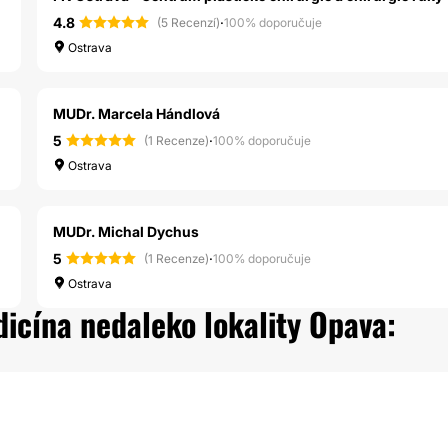
4.8
·
(5 Recenzí)
100% doporučuje
Ostrava
MUDr. Marcela Hándlová
5
·
(1 Recenze)
100% doporučuje
Ostrava
MUDr. Michal Dychus
5
·
(1 Recenze)
100% doporučuje
Ostrava
dicína nedaleko lokality Opava: