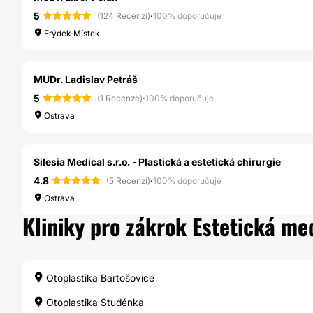
5
·
(124 Recenzí)
100% doporučuje
Frýdek-Místek
MUDr. Ladislav Petráš
5
·
(1 Recenze)
100% doporučuje
Ostrava
Silesia Medical s.r.o. - Plastická a estetická chirurgie
4.8
·
(5 Recenzí)
100% doporučuje
Ostrava
Kliniky pro zákrok Estetická me
Otoplastika Bartošovice
Otoplastika Studénka