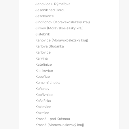
Janovice u Rýmařova
Jeseník nad Odrou
Jezdkovice
Jindřichov (Moravskoslezský kraj)
Jiříkov (Moravskoslezský kraj)
Jistebník
Kaňovice (Moravskoslezský kraj)
Karlova Studánka
Karlovice
Karviná
Kateřinice
Klimkovice
Kobeřice
Komorní Lhotka
Koňakov
Kopřivnice
Košařiska
Kozlovice
Kozmice
Krásná - pod Krásnou
Krásná (Moravskoslezský kraj)