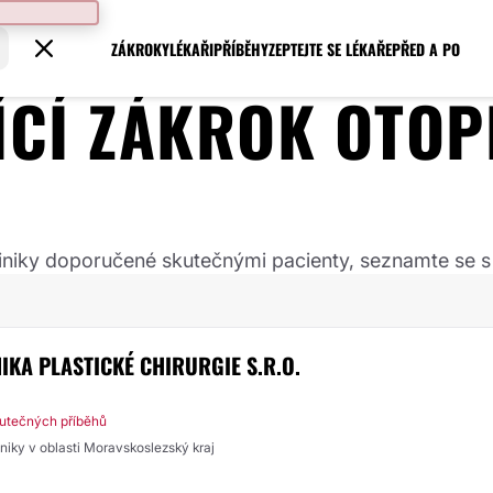
ZÁKROKY
LÉKAŘI
PŘÍBĚHY
ZEPTEJTE SE LÉKAŘE
PŘED A PO
JÍCÍ ZÁKROK
OTOP
 kliniky doporučené skutečnými pacienty, seznamte se s
NIKA PLASTICKÉ CHIRURGIE S.R.O.
utečných příběhů
liniky v oblasti Moravskoslezský kraj