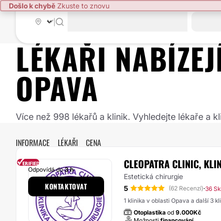
Došlo k chybě
Zkuste to znovu
|
LÉKAŘI NABÍZE
OPAVA
Více než 998 lékařů a klinik. Vyhledejte lékaře a
INFORMACE
LÉKAŘI
CENA
CLEOPATRA CLINIC, KLI
Odpovídá do
3 h
Estetická chirurgie
KONTAKTOVAT
5
·
(62 Recenzí)
36 Sk
1 klinika v oblasti Opava a další 3 k
Otoplastika
od
9.000Kč
Možnosti
financování