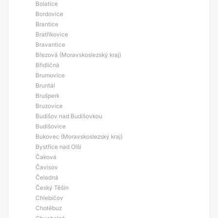
Bolatice
Bordovice
Brantice
Bratříkovice
Bravantice
Březová (Moravskoslezský kraj)
Břidličná
Brumovice
Bruntál
Brušperk
Bruzovice
Budišov nad Budišovkou
Budišovice
Bukovec (Moravskoslezský kraj)
Bystřice nad Olší
Čaková
Čavisov
Čeladná
Český Těšín
Chlebičov
Chotěbuz