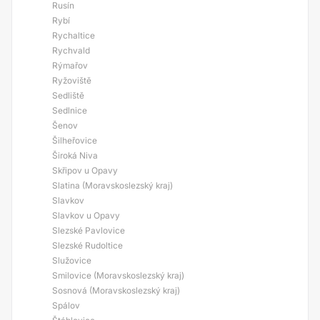
Rusín
Rybí
Rychaltice
Rychvald
Rýmařov
Ryžoviště
Sedliště
Sedlnice
Šenov
Šilheřovice
Široká Niva
Skřipov u Opavy
Slatina (Moravskoslezský kraj)
Slavkov
Slavkov u Opavy
Slezské Pavlovice
Slezské Rudoltice
Služovice
Smilovice (Moravskoslezský kraj)
Sosnová (Moravskoslezský kraj)
Spálov