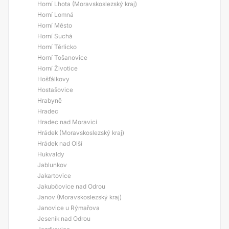
Horní Lhota (Moravskoslezský kraj)
Horní Lomná
Horní Město
Horní Suchá
Horní Těrlicko
Horní Tošanovice
Horní Životice
Hošťálkovy
Hostašovice
Hrabyně
Hradec
Hradec nad Moravicí
Hrádek (Moravskoslezský kraj)
Hrádek nad Olší
Hukvaldy
Jablunkov
Jakartovice
Jakubčovice nad Odrou
Janov (Moravskoslezský kraj)
Janovice u Rýmařova
Jeseník nad Odrou