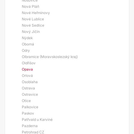
Nošovice
Nová Pláň
Nové Heřminovy
Nové Lublice
Nové Sedlice
Nový Jičín
Nýdek
Oborná
Odry
Olbramice (Moravskoslezský kraj)
Oldřišov
Opava
Orlová
Osoblaha
Ostrava
Ostravice
Otice
Palkovice
Paskov
Patřvald u Karviné
Pazderna
Petrohrad CZ