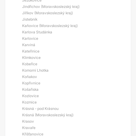
Jezdkovice
Jindřichov (Moravskoslezský kraj)
Jiříkov (Moravskoslezský kraj)
Jistebník
Kaňovice (Moravskoslezský kraj)
Karlova Studánka
Karlovice
Karviná
Kateřinice
Klimkovice
Kobeřice
Komorní Lhotka
Koňakov
Kopřivnice
Košařiska
Kozlovice
Kozmice
Krásná - pod Krásnou
Krásná (Moravskoslezský kraj)
Krasov
Kravaře
Křišťanovice