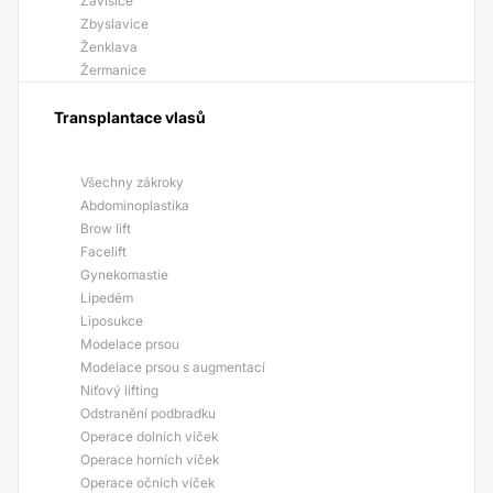
Závišice
Zbyslavice
Ženklava
Žermanice
Transplantace vlasů
Všechny zákroky
Abdominoplastika
Brow lift
Facelift
Gynekomastie
Lipedém
Liposukce
Modelace prsou
Modelace prsou s augmentací
Niťový lifting
Odstranění podbradku
Operace dolních víček
Operace horních víček
Operace očních víček