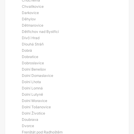
Chuchelná
Chvalíkovice
Darkovice
Děhylov
Dětmarovice
Dětřichov nad Bystřicí
Dívčí Hrad
Dlouhá Stráň
Dobrá
Dobratice
Dobroslavice
Dolní Benešov
Dolní Domaslavice
Dolní Lhota
Dolní Lomná
Dolní Lutyně
Dolní Moravice
Dolní Tošanovice
Dolní Životice
Doubrava
Dvorce
Frenštát pod Radhoštěm