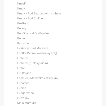
Krmelín
Krnov
Krnov - Pod Bezručovým vrchem
Krnov - Pod Cvilínem
Kružberk
Kujavy
Kunčice pod Ondřejníkem
Kunín
Kyjovice
Leskovec nad Moravicí
Lhotka (Moravskoslezský kraj)
Lichnov
Lichnov (o. Nový Jičín)
Liptaň
Litultovice
Lomnice (Moravskoslezský kraj)
Luboměř
Lučina
Ludgeřovice
Ludvíkov
Malá Morávka