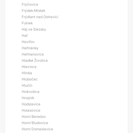
Fryčovice
Frýdek-Místek
Frýdlant nad Ostravicí
Fulnek
Háj ve Slezsku
Hať
Havířov
Heřmánky
Heřmanovice
Hladké Životice
Hlavnice
Hlinka
Hlubočec
Hlučín
Hněvošice
Hnojník
Hodslavice
Holasovice
Horní Benešov
Horní Bludovice
Horní Domaslavice