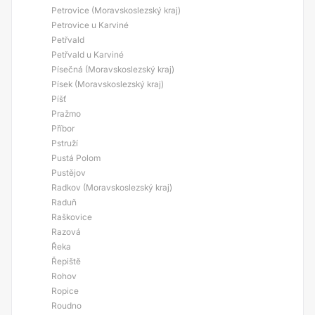
Petrovice (Moravskoslezský kraj)
Petrovice u Karviné
Petřvald
Petřvald u Karviné
Písečná (Moravskoslezský kraj)
Písek (Moravskoslezský kraj)
Píšť
Pražmo
Příbor
Pstruží
Pustá Polom
Pustějov
Radkov (Moravskoslezský kraj)
Raduň
Raškovice
Razová
Řeka
Řepiště
Rohov
Ropice
Roudno