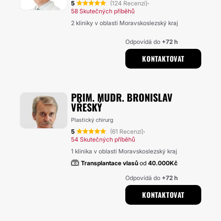
5
(124 Recenzí)
·
58 Skutečných příběhů
2 kliniky v oblasti Moravskoslezský kraj
Odpovídá do
+72 h
KONTAKTOVAT
PRIM. MUDR. BRONISLAV
VŘESKÝ
Plastický chirurg
5
(61 Recenzí)
·
54 Skutečných příběhů
1 klinika v oblasti Moravskoslezský kraj
Transplantace vlasů
od
40.000Kč
Odpovídá do
+72 h
KONTAKTOVAT