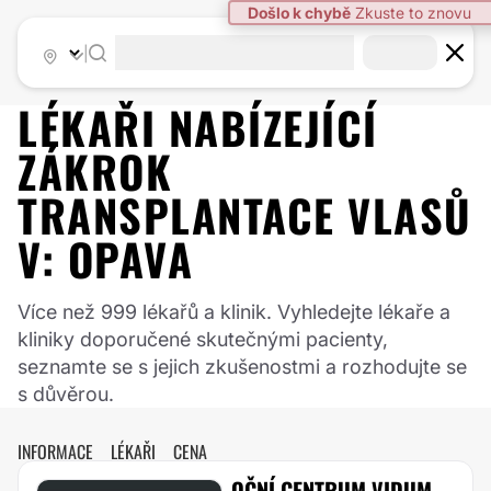
Došlo k chybě
Zkuste to znovu
|
LÉKAŘI NABÍZEJÍCÍ
ZÁKROK
TRANSPLANTACE VLASŮ
V:
OPAVA
Více než 999 lékařů a klinik. Vyhledejte lékaře a
kliniky doporučené skutečnými pacienty,
seznamte se s jejich zkušenostmi a rozhodujte se
s důvěrou.
INFORMACE
LÉKAŘI
CENA
OČNÍ CENTRUM VIDUM