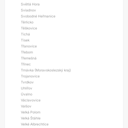
Světlá Hora
Sviadnov
Svobodné Heřmanice
Těrlicko
Těškovice
Tichá
Tísek
Třanovice
Třebom
Třemešná
Třinec
Trnávka (Moravskoslezský kraj)
Trojanovice
Tvrdkov
Uhlířov
Úvalno
Václavovice
Valšov
Velká Polom
Velká Štáhle
Velké Albrechtice