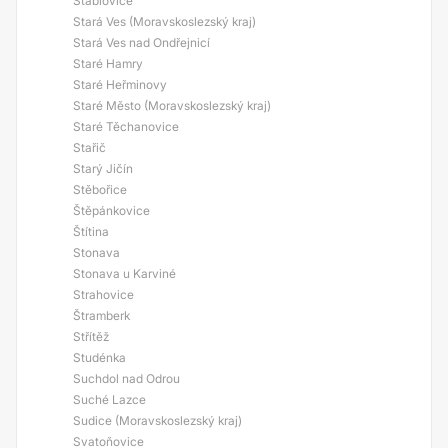
Štáblovice
Stará Ves (Moravskoslezský kraj)
Stará Ves nad Ondřejnicí
Staré Hamry
Staré Heřminovy
Staré Město (Moravskoslezský kraj)
Staré Těchanovice
Stařič
Starý Jičín
Stěbořice
Štěpánkovice
Štítina
Stonava
Stonava u Karviné
Strahovice
Štramberk
Střítěž
Studénka
Suchdol nad Odrou
Suché Lazce
Sudice (Moravskoslezský kraj)
Svatoňovice