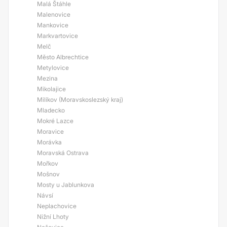
Malá Štáhle
Malenovice
Mankovice
Markvartovice
Melč
Město Albrechtice
Metylovice
Mezina
Mikolajice
Milíkov (Moravskoslezský kraj)
Mladecko
Mokré Lazce
Moravice
Morávka
Moravská Ostrava
Mořkov
Mošnov
Mosty u Jablunkova
Návsí
Neplachovice
Nižní Lhoty