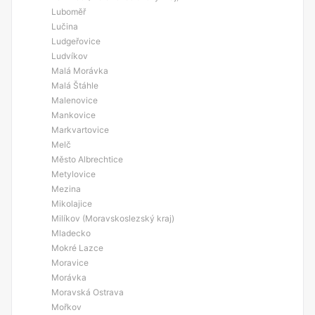
Luboměř
Lučina
Ludgeřovice
Ludvíkov
Malá Morávka
Malá Štáhle
Malenovice
Mankovice
Markvartovice
Melč
Město Albrechtice
Metylovice
Mezina
Mikolajice
Milíkov (Moravskoslezský kraj)
Mladecko
Mokré Lazce
Moravice
Morávka
Moravská Ostrava
Mořkov