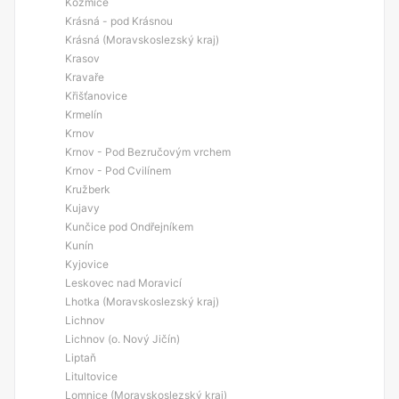
Kozmice
Krásná - pod Krásnou
Krásná (Moravskoslezský kraj)
Krasov
Kravaře
Křišťanovice
Krmelín
Krnov
Krnov - Pod Bezručovým vrchem
Krnov - Pod Cvilínem
Kružberk
Kujavy
Kunčice pod Ondřejníkem
Kunín
Kyjovice
Leskovec nad Moravicí
Lhotka (Moravskoslezský kraj)
Lichnov
Lichnov (o. Nový Jičín)
Liptaň
Litultovice
Lomnice (Moravskoslezský kraj)