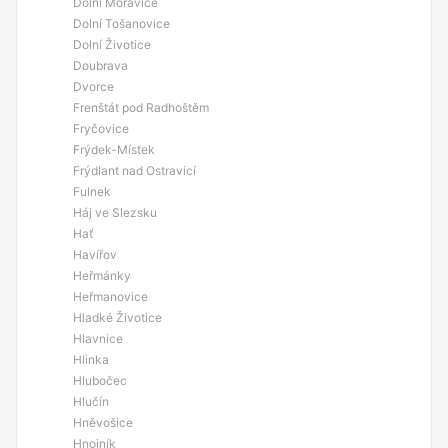
Dolní Moravice
Dolní Tošanovice
Dolní Životice
Doubrava
Dvorce
Frenštát pod Radhoštěm
Fryčovice
Frýdek-Místek
Frýdlant nad Ostravicí
Fulnek
Háj ve Slezsku
Hať
Havířov
Heřmánky
Heřmanovice
Hladké Životice
Hlavnice
Hlinka
Hlubočec
Hlučín
Hněvošice
Hnojník