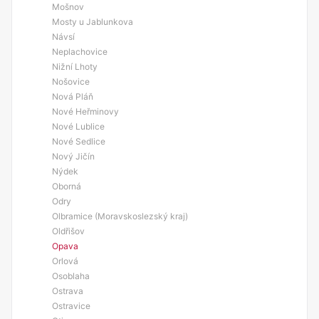
Mošnov
Mosty u Jablunkova
Návsí
Neplachovice
Nižní Lhoty
Nošovice
Nová Pláň
Nové Heřminovy
Nové Lublice
Nové Sedlice
Nový Jičín
Nýdek
Oborná
Odry
Olbramice (Moravskoslezský kraj)
Oldřišov
Opava
Orlová
Osoblaha
Ostrava
Ostravice