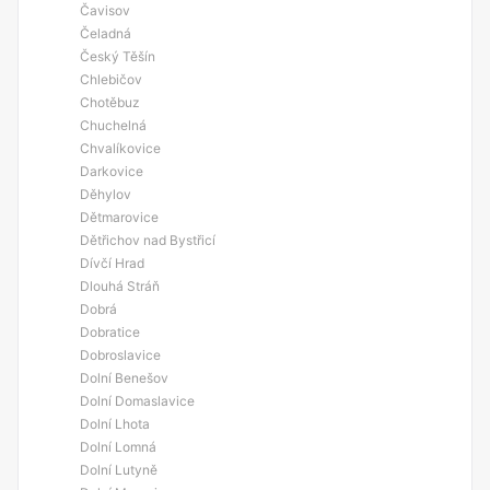
Čavisov
Čeladná
Český Těšín
Chlebičov
Chotěbuz
Chuchelná
Chvalíkovice
Darkovice
Děhylov
Dětmarovice
Dětřichov nad Bystřicí
Dívčí Hrad
Dlouhá Stráň
Dobrá
Dobratice
Dobroslavice
Dolní Benešov
Dolní Domaslavice
Dolní Lhota
Dolní Lomná
Dolní Lutyně