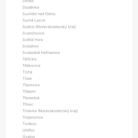
Střítěž
Studénka
Suchdol nad Odrou
Suché Lazce
Sudice (Moravskoslezský kraj)
Svatoňovice
Světlá Hora
Sviadnov
Svobodné Heřmanice
Těrlicko
Těškovice
Tichá
Tísek
Třanovice
Třebom
Třemešná
Třinec
Trnávka (Moravskoslezský kraj)
Trojanovice
Tvrdkov
Uhlířov
Úvalno