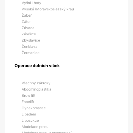
Vyšní Lhoty
Vysoká (Moravskoslezský kraj)
Žabeň
Zátor
Závada
Závišice
Zbyslavice
Ženklava
Žermanice
Operace dolních víček
Všechny zákroky
Abdominoplastika
Brow lift
Facelift
Gynekomastie
Lipedém
Liposukce
Modelace prsou
Modelace prsou s augmentací