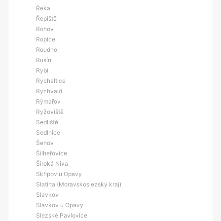
Řeka
Řepiště
Rohov
Ropice
Roudno
Rusín
Rybí
Rychaltice
Rychvald
Rýmařov
Ryžoviště
Sedliště
Sedlnice
Šenov
Šilheřovice
Široká Niva
Skřipov u Opavy
Slatina (Moravskoslezský kraj)
Slavkov
Slavkov u Opavy
Slezské Pavlovice