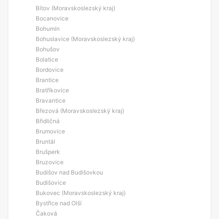
Bítov (Moravskoslezský kraj)
Bocanovice
Bohumín
Bohuslavice (Moravskoslezský kraj)
Bohušov
Bolatice
Bordovice
Brantice
Bratříkovice
Bravantice
Březová (Moravskoslezský kraj)
Břidličná
Brumovice
Bruntál
Brušperk
Bruzovice
Budišov nad Budišovkou
Budišovice
Bukovec (Moravskoslezský kraj)
Bystřice nad Olší
Čaková