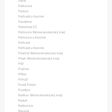
Otice
Palkovice
Paskov
Patřvald u Karviné
Pazderna
Petrohrad CZ
Petrovice (Moravskoslezský kraj)
Petrovice u Karviné
Petřvald
Petřvald u Karviné
Písečná (Moravskoslezský kraj)
Písek (Moravskoslezský kraj)
Píšť
Pražmo
Příbor
Pstruží
Pustá Polom
Pustějov
Radkov (Moravskoslezský kraj)
Raduň
Raškovice
Razová