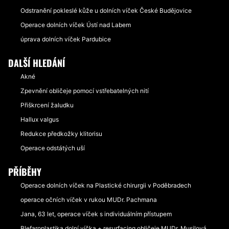
Odstranění pokleslé kůže u dolních víček České Budějovice
Operace dolních víček Ústí nad Labem
úprava dolních víček Pardubice
DALŠÍ HLEDÁNÍ
Akné
Zpevnění obličeje pomocí vstřebatelných nití
Přiškrcení žaludku
Hallux valgus
Redukce předkožky klitorisu
Operace odstátých uší
PŘÍBĚHY
Operace dolních víček na Plastické chirurgii v Poděbradech
operace očních víček v rukou MUDr. Pachmana
Jana, 63 let, operace víček s individuálním přístupem
Blefaroplastika dolní víčka + resurfacing obličeje MUDr. Musilová