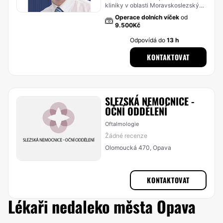
kliniky v oblasti Moravskoslezský
kraj
Operace dolních víček
od
9.500Kč
Odpovídá do
13 h
KONTAKTOVAT
SLEZSKÁ NEMOCNICE -
OČNÍ ODDĚLENÍ
Oftalmologie
Žádné recenze
Olomoucká 470, Opava
KONTAKTOVAT
Lékaři nedaleko města Opava