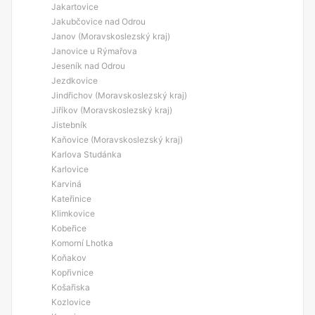
Jakartovice
Jakubčovice nad Odrou
Janov (Moravskoslezský kraj)
Janovice u Rýmařova
Jeseník nad Odrou
Jezdkovice
Jindřichov (Moravskoslezský kraj)
Jiříkov (Moravskoslezský kraj)
Jistebník
Kaňovice (Moravskoslezský kraj)
Karlova Studánka
Karlovice
Karviná
Kateřinice
Klimkovice
Kobeřice
Komorní Lhotka
Koňakov
Kopřivnice
Košařiska
Kozlovice