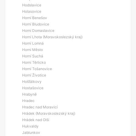
Hodslavice
Holasovice
Horní Benešov
Horní Bludovice
Horní Domaslavice
Horní Lhota (Moravskoslezský kraj)
Horní Lomná
Horní Město
Horní Suchá
Horní Těrlicko
Horní Tošanovice
Horní Životice
Hošťálkovy
Hostašovice
Hrabyně
Hradec
Hradec nad Moravicí
Hrádek (Moravskoslezský kraj)
Hrádek nad Olší
Hukvaldy
Jablunkov