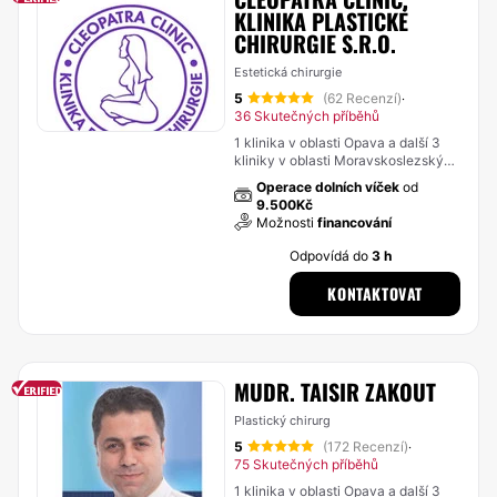
KLINIKA PLASTICKÉ
CHIRURGIE S.R.O.
Estetická chirurgie
5
(62 Recenzí)
·
36 Skutečných příběhů
1 klinika v oblasti Opava a další 3
kliniky v oblasti Moravskoslezský
kraj
Operace dolních víček
od
9.500Kč
Možnosti
financování
Odpovídá do
3 h
KONTAKTOVAT
MUDR. TAISIR ZAKOUT
Plastický chirurg
5
(172 Recenzí)
·
75 Skutečných příběhů
1 klinika v oblasti Opava a další 3