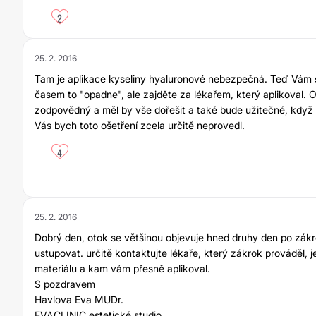
2
25. 2. 2016
Tam je aplikace kyseliny hyaluronové nebezpečná. Teď Vám s
časem to "opadne", ale zajděte za lékařem, který aplikoval. O
zodpovědný a měl by vše dořešit a také bude užitečné, když 
Vás bych toto ošetření zcela určitě neprovedl.
4
25. 2. 2016
Dobrý den, otok se většinou objevuje hned druhy den po zák
ustupovat. určitě kontaktujte lékaře, který zákrok prováděl, je
materiálu a kam vám přesně aplikoval.
S pozdravem
Havlova Eva MUDr.
EVACLINIC estetické studio