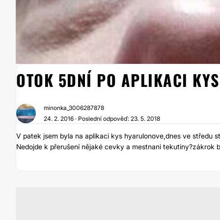
OTOK 5DNÍ PO APLIKACI KY
minonka_3006287878
24. 2. 2016 · Poslední odpověď: 23. 5. 2018
V patek jsem byla na aplikaci kys hyarulonove,dnes ve středu s
Nedojde k přerušení nějaké cevky a mestnani tekutiny?zákrok b