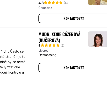
4.8
(
13
)
Černošice
KONTAKTOVAT
MUDR. XENIE CÁZEROVÁ
(KUČEROVÁ)
5
(
5
)
Liberec
4 dní. Často se
Dermatolog
hé straně - je to
odně by se neměl
té lymfatické
KONTAKTOVAT
čuji kontrolu u