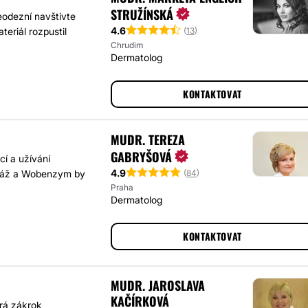
STRUŽÍNSKÁ
eodezní navštivte
4.6
(
13
)
teriál rozpustil
Chrudim
Dermatolog
KONTAKTOVAT
MUDR. TEREZA
GABRYŠOVÁ
cí a užívání
4.9
(
84
)
asáž a Wobenzym by
Praha
Dermatolog
KONTAKTOVAT
MUDR. JAROSLAVA
KAČÍRKOVÁ
erá zákrok