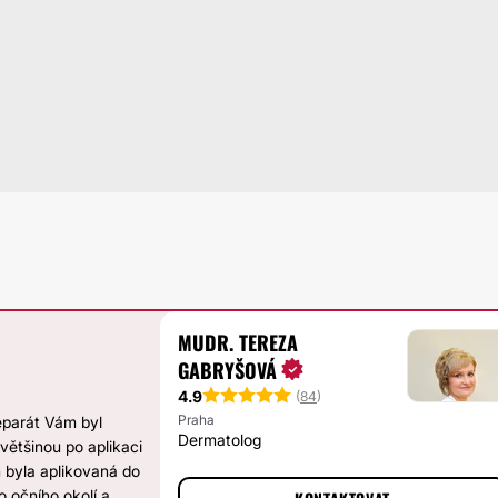
MUDR. TEREZA
GABRYŠOVÁ
4.9
(
84
)
Praha
reparát Vám byl
Dermatolog
většinou po aplikaci
 byla aplikovaná do
o očního okolí a