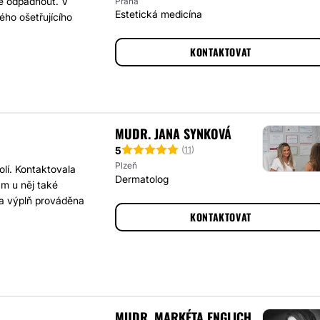
e odpadnout. V
Praha
Estetická medicína
ého ošetřujícího
KONTAKTOVAT
MUDR. JANA SYNKOVÁ
5
(
11
)
Plzeň
lí. Kontaktovala
Dermatolog
m u něj také
la výplň prováděna
KONTAKTOVAT
MUDR. MARKÉTA ENGLICH