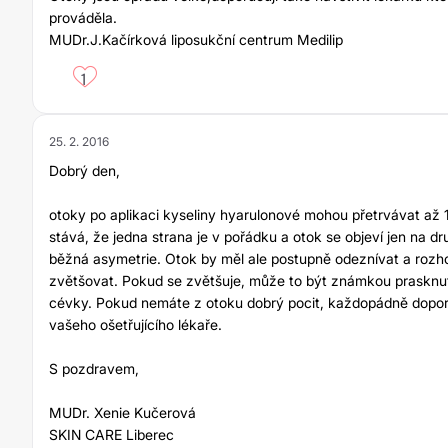
prováděla.
MUDr.J.Kačírková liposukční centrum Medilip
1
25. 2. 2016
Dobrý den,
otoky po aplikaci kyseliny hyarulonové mohou přetrvávat až 1
stává, že jedna strana je v pořádku a otok se objeví jen na dru
běžná asymetrie. Otok by měl ale postupně odeznívat a rozh
zvětšovat. Pokud se zvětšuje, může to být známkou prasknu
cévky. Pokud nemáte z otoku dobrý pocit, každopádně doporu
vašeho ošetřujícího lékaře.
S pozdravem,
MUDr. Xenie Kučerová
SKIN CARE Liberec