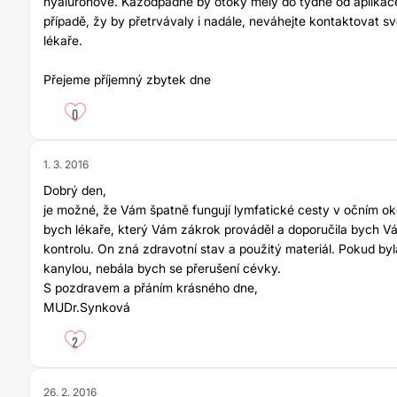
hyaluronové. Kažodpádně by otoky měly do týdně od aplikac
případě, žy by přetrvávaly i nadále, neváhejte kontaktovat sv
lékaře.
Přejeme příjemný zbytek dne
0
1. 3. 2016
Dobrý den,
je možné, že Vám špatně fungují lymfatické cesty v očním oko
bych lékaře, který Vám zákrok prováděl a doporučila bych Vá
kontrolu. On zná zdravotní stav a použitý materiál. Pokud by
kanylou, nebála bych se přerušení cévky.
S pozdravem a přáním krásného dne,
MUDr.Synková
2
26. 2. 2016