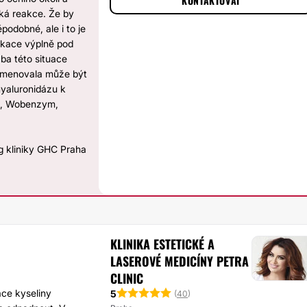
KONTAKTOVAT
cká reakce. Že by
podobné, ale i to je
likace výplně pod
čba této situace
yjmenovala může být
hyaluronidázu k
ka, Wobenzym,
 kliniky GHC Praha
KLINIKA ESTETICKÉ A
LASEROVÉ MEDICÍNY PETRA
CLINIC
ace kyseliny
5
(
40
)