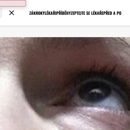
ZÁKROKY
LÉKAŘI
PŘÍBĚHY
ZEPTEJTE SE LÉKAŘE
PŘED A PO