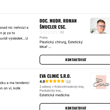
DOC. MUDR. ROMAN
ŠMUCLER CSC.
nad nic nehrozí a
(0)
n je za to
Praha
uvidí výsledek...U
Plastický chirurg, Estetický
lékař ...
KONTAKTOVAT
EVA CLINIC S.R.O.
4.9
(
33
)
roku a ma tendenci
2 adresy v Královéhradecký kraj,
n on ví, kolik
Pardubický kraj...
Estetická medicína
KONTAKTOVAT