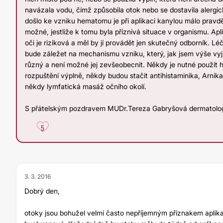
navázala vodu, čímž způsobila otok nebo se dostavila alergi
došlo ke vzniku hematomu je při aplikaci kanylou málo pravdě
možné, jestliže k tomu byla příznivá situace v organismu. Ap
oči je riziková a měl by jí provádět jen skutečný odborník. Lé
bude záležet na mechanismu vzniku, který, jak jsem výše v
různý a není možné jej zevšeobecnit. Někdy je nutné použít 
rozpuštění výplně, někdy budou stačit antihistaminika, Arni
někdy lymfatická masáž očního okolí.
S přátelským pozdravem MUDr.Tereza Gabryšová dermatolog
5
3. 3. 2016
Dobrý den,
otoky jsou bohužel velmi často nepříjemným příznakem aplik