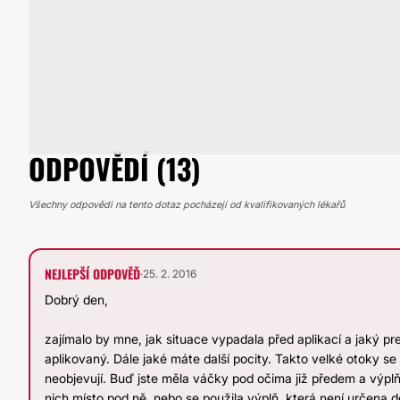
ODPOVĚDÍ (13)
Všechny odpovědi na tento dotaz pocházejí od kvalifikovaných lékařů
NEJLEPŠÍ ODPOVĚĎ
·
25. 2. 2016
Dobrý den,
zajímalo by mne, jak situace vypadala před aplikací a jaký p
aplikovaný. Dále jaké máte další pocity. Takto velké otoky se 
neobjevují. Buď jste měla váčky pod očima již předem a výplň
nich místo pod ně, nebo se použila výplň, která není určena d