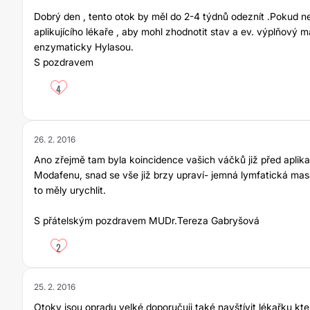
Dobrý den , tento otok by měl do 2-4 týdnů odeznít .Pokud n
aplikujícího lékaře , aby mohl zhodnotit stav a ev. výplňový ma
enzymaticky Hylasou.
S pozdravem
4
26. 2. 2016
Ano zřejmě tam byla koincidence vašich váčků již před aplika
Modafenu, snad se vše již brzy upraví- jemná lymfatická m
to měly urychlit.
S přátelským pozdravem MUDr.Tereza Gabryšová
2
25. 2. 2016
Otoky jsou opradu velké,doporučuji také navštívit lékařku kt