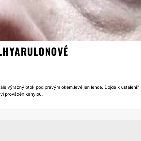
S.HYARULONOVÉ
KYSELINA HYALURONOV
tále výrazný otok pod pravým okem,levé jen lehce. Dojde k ustáleni?
yl prováděn kanylou.