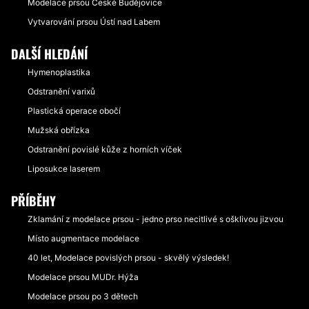
Modelace prsou České Budějovice
Vytvarování prsou Ústí nad Labem
DALŠÍ HLEDÁNÍ
Hymenoplastika
Odstranění varixů
Plastická operace obočí
Mužská obřízka
Odstranění povislé kůže z horních víček
Liposukce laserem
PŘÍBĚHY
Zklamání z modelace prsou - jedno prso necitlivé s ošklivou jizvou
Místo augmentace modelace
40 let, Modelace povislých prsou - skvělý výsledek!
Modelace prsou MUDr. Hýža
Modelace prsou po 3 dětech