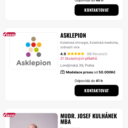
Odpovídá do
48 h
KONTAKTOVAT
ASKLEPION
Estetická chirurgie, Estetická medicína,
zobrazit více
4.9
(68 Recenzí)
·
21 Skutečných příběhů
Londýnská 39, Praha
Modelace prsou
od
50.000Kč
Odpovídá do
41 h
KONTAKTOVAT
MUDR. JOSEF KULHÁNEK
MBA