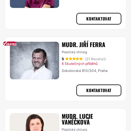
KONTAKTOVAT
MUDR. JIŘÍ FERRA
Plastický chirurg
5
(21 Recenzí)
·
6 Skutečných příběhů
Sokolovská 810/304, Praha
KONTAKTOVAT
MUDR. LUCIE
VANĚČKOVÁ
Plastický chirurg