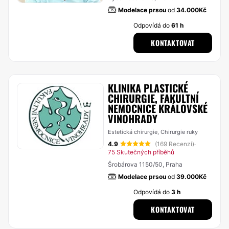
Modelace prsou
od
34.000Kč
Odpovídá do
61 h
KONTAKTOVAT
KLINIKA PLASTICKÉ
CHIRURGIE, FAKULTNÍ
NEMOCNICE KRÁLOVSKÉ
VINOHRADY
Estetická chirurgie, Chirurgie ruky
4.9
(169 Recenzí)
·
75 Skutečných příběhů
Šrobárova 1150/50, Praha
Modelace prsou
od
39.000Kč
Odpovídá do
3 h
KONTAKTOVAT