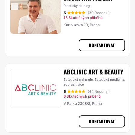
Plastický chirurg
5
(30 Recenzí)
·
18 Skutečných příběhů
Kartouzská 10, Praha
KONTAKTOVAT
ABCLINIC ART & BEAUTY
Estetická chirurgie, Estetická medicína,
zobrazit více
5
(44 Recenzí)
·
6 Skutečných příběhů
V Parku 2308/8, Praha
KONTAKTOVAT