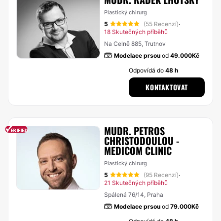
Plastický chirurg
5
(55 Recenzí)
·
18 Skutečných příběhů
Na Celně 885, Trutnov
Modelace prsou
od
49.000Kč
Odpovídá do
48 h
KONTAKTOVAT
MUDR. PETROS
CHRISTODOULOU -
MEDICOM CLINIC
Plastický chirurg
5
(95 Recenzí)
·
21 Skutečných příběhů
Spálená 76/14, Praha
Modelace prsou
od
79.000Kč