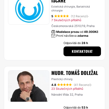
ISCARE
Estetická chirurgie, Bariatrická
chirurgie
5
(12 Recenzí)
·
7 Skutečných příběhů
Českomoravská 2510/19, Praha
Modelace prsou
od
49.000Kč
První návšteva
zdarma
Odpovídá do
28 h
KONTAKTOVAT
MUDR. TOMÁŠ DOLEŽAL
Plastický chirurg
4.8
(41 Recenzí)
·
23 Skutečných příběhů
Národní třída 32, Praha
Odpovídá do
53 h