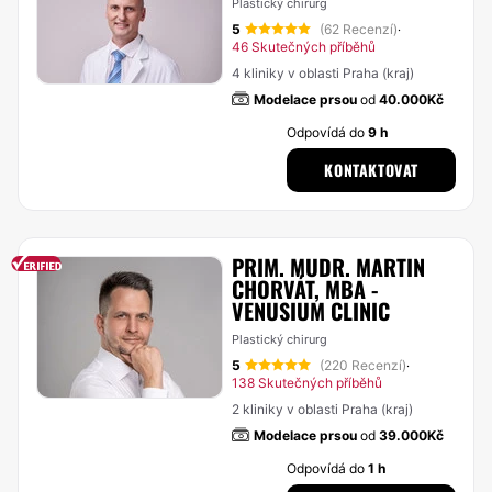
Plastický chirurg
5
(62 Recenzí)
·
46 Skutečných příběhů
4 kliniky v oblasti Praha (kraj)
Modelace prsou
od
40.000Kč
Odpovídá do
9 h
KONTAKTOVAT
PRIM. MUDR. MARTIN
CHORVÁT, MBA -
VENUSIUM CLINIC
Plastický chirurg
5
(220 Recenzí)
·
138 Skutečných příběhů
2 kliniky v oblasti Praha (kraj)
Modelace prsou
od
39.000Kč
Odpovídá do
1 h