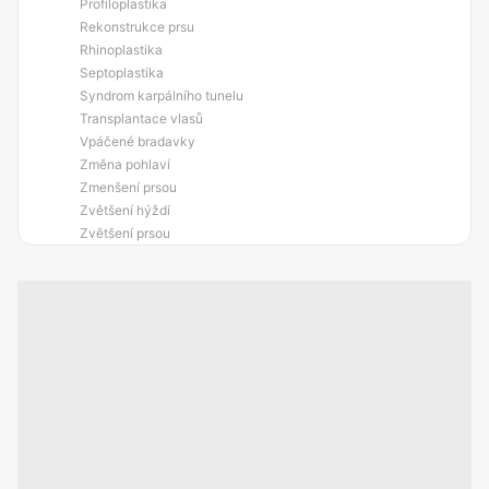
Profiloplastika
Rekonstrukce prsu
Rhinoplastika
Septoplastika
Syndrom karpálního tunelu
Transplantace vlasů
Vpáčené bradavky
Změna pohlaví
Zmenšení prsou
Zvětšení hýždí
Zvětšení prsou