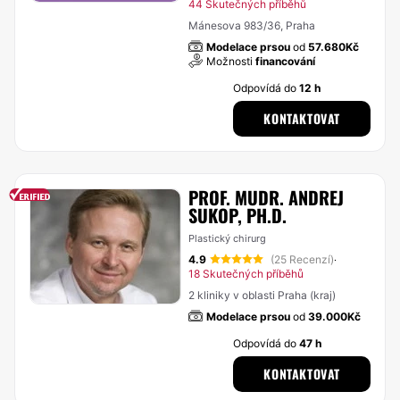
44 Skutečných příběhů
Mánesova 983/36, Praha
Modelace prsou
od
57.680Kč
Možnosti
financování
Odpovídá do
12 h
KONTAKTOVAT
PROF. MUDR. ANDREJ
SUKOP, PH.D.
Plastický chirurg
4.9
(25 Recenzí)
·
18 Skutečných příběhů
2 kliniky v oblasti Praha (kraj)
Modelace prsou
od
39.000Kč
Odpovídá do
47 h
KONTAKTOVAT