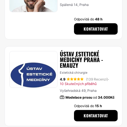
Spálená 14, Praha
Odpovídá do
48 h
KONTAKTOVAT
ÚSTAV ESTETICKÉ
MEDICÍNY PRAHA -
EMAUZY
Estetická chirurgie
4.9
(139 Recenzí)
·
10 Skutečných příběhů
Vyšehradská 49, Praha
Modelace prsou
od
34.000Kč
Odpovídá do
15 h
KONTAKTOVAT