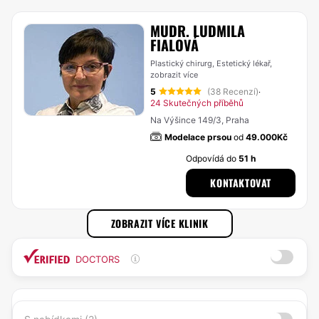
MUDR. LUDMILA
FIALOVÁ
Plastický chirurg, Estetický lékař,
zobrazit více
5
(38 Recenzí)
·
24 Skutečných příběhů
Na Výšince 149/3, Praha
Modelace prsou
od
49.000Kč
Odpovídá do
51 h
KONTAKTOVAT
ZOBRAZIT VÍCE KLINIK
DOCTORS