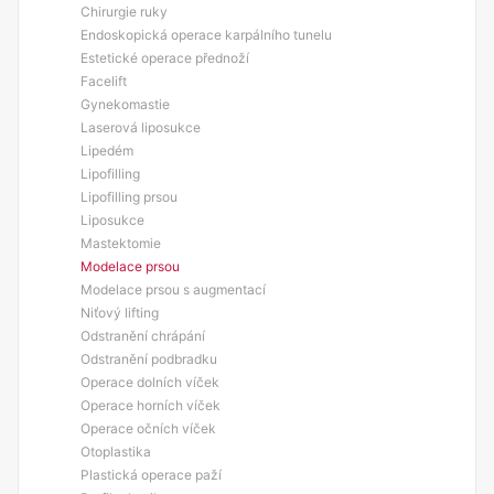
Chirurgie ruky
Endoskopická operace karpálního tunelu
Estetické operace přednoží
Facelift
Gynekomastie
Laserová liposukce
Lipedém
Lipofilling
Lipofilling prsou
Liposukce
Mastektomie
Modelace prsou
Modelace prsou s augmentací
Niťový lifting
Odstranění chrápání
Odstranění podbradku
Operace dolních víček
Operace horních víček
Operace očních víček
Otoplastika
Plastická operace paží