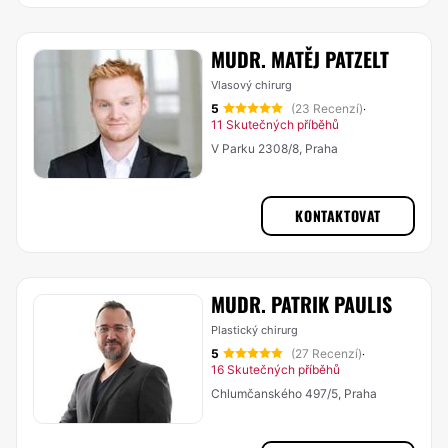
MUDR. MATĚJ PATZELT
Vlasový chirurg
5
(23 Recenzí)
·
11 Skutečných příběhů
V Parku 2308/8, Praha
KONTAKTOVAT
MUDR. PATRIK PAULIS
Plastický chirurg
5
(27 Recenzí)
·
16 Skutečných příběhů
Chlumčanského 497/5, Praha