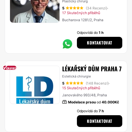
Plastický chirurg
5
(34 Recenzí)
·
17 Skutečných příběhů
Bucharova 1281/2, Praha
Odpovídá do
1 h
KONTAKTOVAT
LÉKAŘSKÝ DŮM PRAHA 7
Estetická chirurgie
5
(148 Recenzí)
·
15 Skutečných příběhů
Janovského 993/48, Praha
Modelace prsou
od
40.000Kč
Odpovídá do
7 h
KONTAKTOVAT