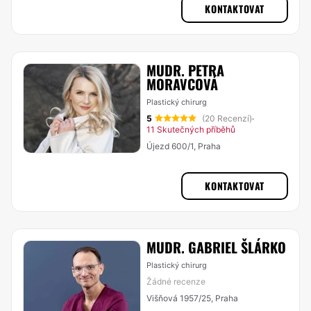
KONTAKTOVAT
MUDR. PETRA
MORAVCOVÁ
Plastický chirurg
5
(20 Recenzí)
·
11 Skutečných příběhů
Újezd 600/1, Praha
KONTAKTOVAT
MUDR. GABRIEL ŠLÁRKO
Plastický chirurg
Žádné recenze
Višňová 1957/25, Praha