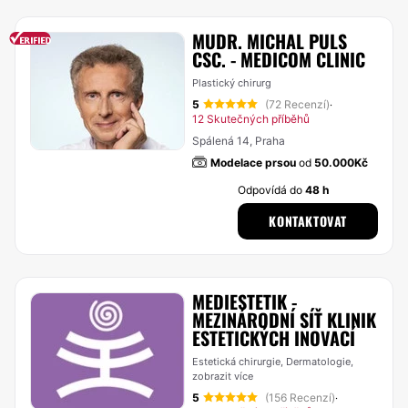
MUDR. MICHAL PULS
CSC. - MEDICOM CLINIC
Plastický chirurg
5
(72 Recenzí)
·
12 Skutečných příběhů
Spálená 14, Praha
Modelace prsou
od
50.000Kč
Odpovídá do
48 h
KONTAKTOVAT
MEDIESTETIK -
MEZINÁRODNÍ SÍŤ KLINIK
ESTETICKÝCH INOVACÍ
Estetická chirurgie, Dermatologie,
zobrazit více
5
(156 Recenzí)
·