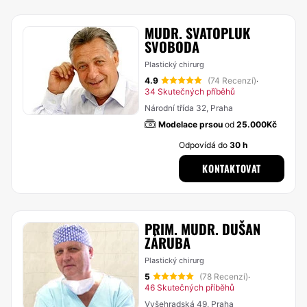
MUDR. SVATOPLUK
SVOBODA
Plastický chirurg
4.9
(74 Recenzí)
·
34 Skutečných příběhů
Národní třída 32, Praha
Modelace prsou
od
25.000Kč
Odpovídá do
30 h
KONTAKTOVAT
PRIM. MUDR. DUŠAN
ZÁRUBA
Plastický chirurg
5
(78 Recenzí)
·
46 Skutečných příběhů
Vyšehradská 49, Praha