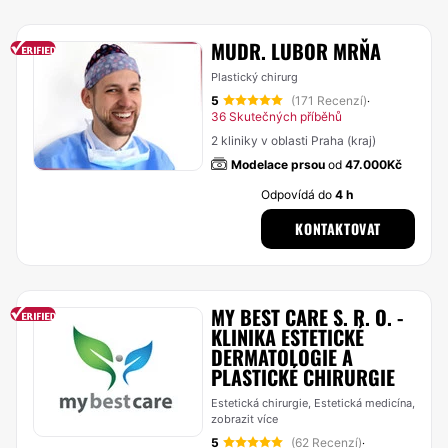
MUDR. LUBOR MRŇA
Plastický chirurg
5
(171 Recenzí)
·
36 Skutečných příběhů
2 kliniky v oblasti Praha (kraj)
Modelace prsou
od
47.000Kč
Odpovídá do
4 h
KONTAKTOVAT
MY BEST CARE S. R. O. -
KLINIKA ESTETICKÉ
DERMATOLOGIE A
PLASTICKÉ CHIRURGIE
Estetická chirurgie, Estetická medicína,
zobrazit více
5
(62 Recenzí)
·