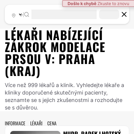
|
LÉKAŘI NABÍZEJÍCÍ
ZÁKROK
MODELACE
PRSOU
V:
PRAHA
(KRAJ)
Více než 999 lékařů a klinik. Vyhledejte lékaře a
kliniky doporučené skutečnými pacienty,
seznamte se s jejich zkušenostmi a rozhodujte
se s důvěrou.
INFORMACE
LÉKAŘI
CENA
MUDR. RADEK LHOTSKÝ