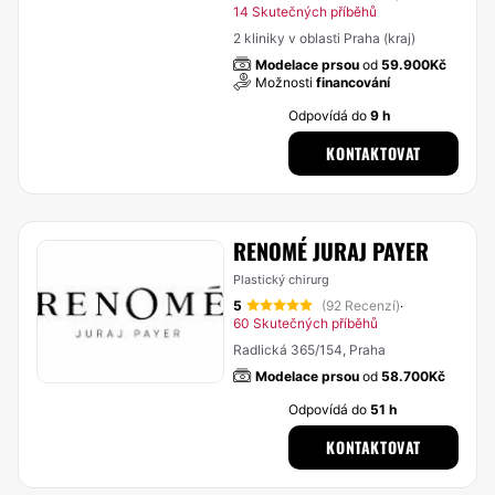
14 Skutečných příběhů
2 kliniky v oblasti Praha (kraj)
Modelace prsou
od
59.900Kč
Možnosti
financování
Odpovídá do
9 h
KONTAKTOVAT
RENOMÉ JURAJ PAYER
Plastický chirurg
5
(92 Recenzí)
·
60 Skutečných příběhů
Radlická 365/154, Praha
Modelace prsou
od
58.700Kč
Odpovídá do
51 h
KONTAKTOVAT