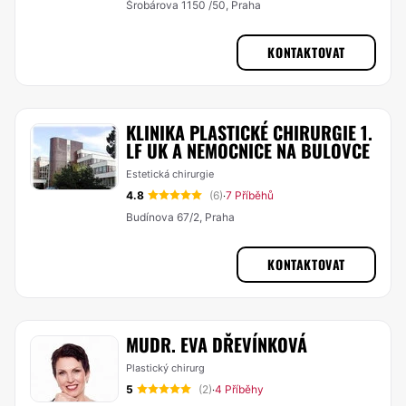
Šrobárova 1150 /50, Praha
KONTAKTOVAT
KLINIKA PLASTICKÉ CHIRURGIE 1.
LF UK A NEMOCNICE NA BULOVCE
Estetická chirurgie
4.8
(6)
7 Příběhů
·
Budínova 67/2, Praha
KONTAKTOVAT
MUDR. EVA DŘEVÍNKOVÁ
Plastický chirurg
5
(2)
4 Příběhy
·