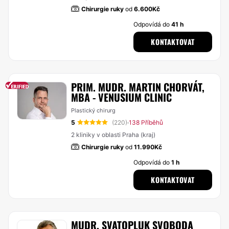
Chirurgie ruky
od
6.600Kč
Odpovídá do
41 h
KONTAKTOVAT
PRIM. MUDR. MARTIN CHORVÁT,
MBA - VENUSIUM CLINIC
Plastický chirurg
5
(220)
138 Příběhů
·
2 kliniky v oblasti Praha (kraj)
Chirurgie ruky
od
11.990Kč
Odpovídá do
1 h
KONTAKTOVAT
MUDR. SVATOPLUK SVOBODA