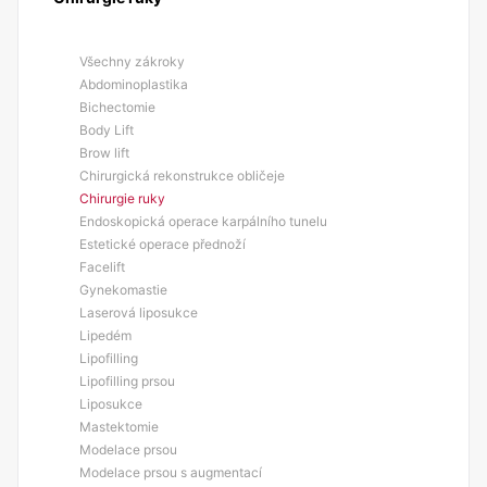
Všechny zákroky
Abdominoplastika
Bichectomie
Body Lift
Brow lift
Chirurgická rekonstrukce obličeje
Chirurgie ruky
Endoskopická operace karpálního tunelu
Estetické operace přednoží
Facelift
Gynekomastie
Laserová liposukce
Lipedém
Lipofilling
Lipofilling prsou
Liposukce
Mastektomie
Modelace prsou
Modelace prsou s augmentací