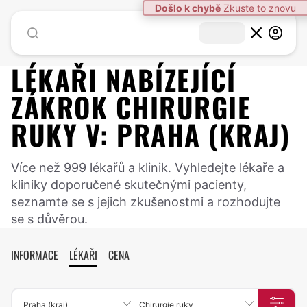
Došlo k chybě
Zkuste to znovu
LÉKAŘI NABÍZEJÍCÍ
ZÁKROK
CHIRURGIE
RUKY
V:
PRAHA (KRAJ)
Více než 999 lékařů a klinik. Vyhledejte lékaře a
kliniky doporučené skutečnými pacienty,
seznamte se s jejich zkušenostmi a rozhodujte
se s důvěrou.
INFORMACE
LÉKAŘI
CENA
Praha (kraj)
Chirurgie ruky