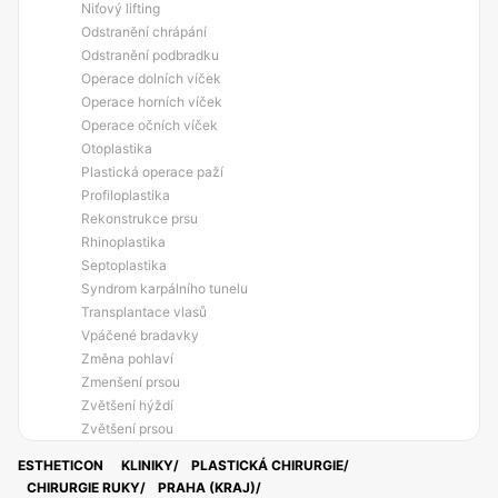
Niťový lifting
Odstranění chrápání
Odstranění podbradku
Operace dolních víček
Operace horních víček
Operace očních víček
Otoplastika
Plastická operace paží
Profiloplastika
Rekonstrukce prsu
Rhinoplastika
Septoplastika
Syndrom karpálního tunelu
Transplantace vlasů
Vpáčené bradavky
Změna pohlaví
Zmenšení prsou
Zvětšení hýždí
Zvětšení prsou
ESTHETICON
KLINIKY
PLASTICKÁ CHIRURGIE
CHIRURGIE RUKY
PRAHA (KRAJ)