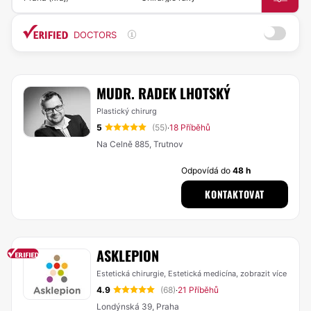
DOCTORS
MUDR. RADEK LHOTSKÝ
Plastický chirurg
5
(55)
18 Příběhů
·
Na Celně 885, Trutnov
Odpovídá do
48 h
KONTAKTOVAT
ASKLEPION
Estetická chirurgie, Estetická medicína,
zobrazit více
4.9
(68)
21 Příběhů
·
Londýnská 39, Praha