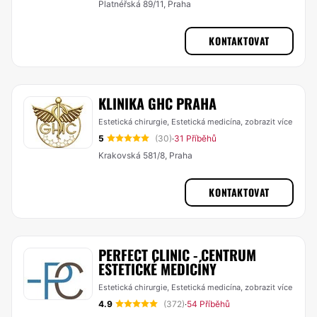
Platnéřská 89/11, Praha
KONTAKTOVAT
KLINIKA GHC PRAHA
Estetická chirurgie, Estetická medicína,
zobrazit více
5
(30)
31 Příběhů
·
Krakovská 581/8, Praha
KONTAKTOVAT
PERFECT CLINIC - CENTRUM
ESTETICKÉ MEDICÍNY
Estetická chirurgie, Estetická medicína,
zobrazit více
4.9
(372)
54 Příběhů
·