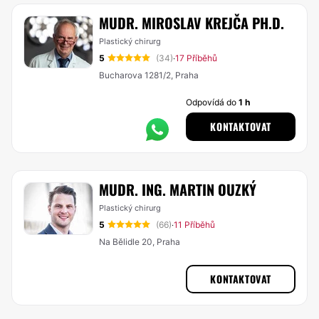
MUDR. MIROSLAV KREJČA PH.D.
Plastický chirurg
5
(34)
17 Příběhů
·
Bucharova 1281/2, Praha
Odpovídá do
1 h
KONTAKTOVAT
MUDR. ING. MARTIN OUZKÝ
Plastický chirurg
5
(66)
11 Příběhů
·
Na Bělidle 20, Praha
KONTAKTOVAT