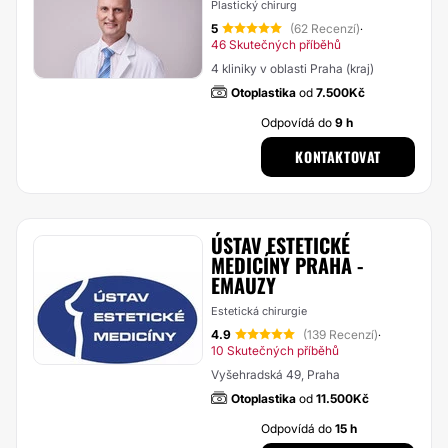
Plastický chirurg
5
(62 Recenzí)
·
46 Skutečných příběhů
4 kliniky v oblasti Praha (kraj)
Otoplastika
od
7.500Kč
Odpovídá do
9 h
KONTAKTOVAT
ÚSTAV ESTETICKÉ
MEDICÍNY PRAHA -
EMAUZY
Estetická chirurgie
4.9
(139 Recenzí)
·
10 Skutečných příběhů
Vyšehradská 49, Praha
Otoplastika
od
11.500Kč
Odpovídá do
15 h