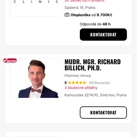
50 Skutečných příběhů
Spálená 14, Praha
Otoplastika
od
9.700Kč
Odpovídá do
48 h
KONTAKTOVAT
MUDR. MGR. RICHARD
BILLICH, PH.D.
Plastický chirurg
5
(19 Recenzí)
·
3 Skutečné příběhy
Kartouzská 3274/10, Smíchov, Praha
KONTAKTOVAT