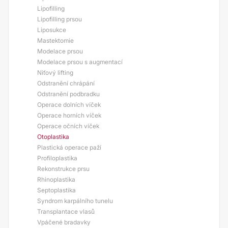
Lipofilling
Lipofilling prsou
Liposukce
Mastektomie
Modelace prsou
Modelace prsou s augmentací
Niťový lifting
Odstranění chrápání
Odstranění podbradku
Operace dolních víček
Operace horních víček
Operace očních víček
Otoplastika
Plastická operace paží
Profiloplastika
Rekonstrukce prsu
Rhinoplastika
Septoplastika
Syndrom karpálního tunelu
Transplantace vlasů
Vpáčené bradavky