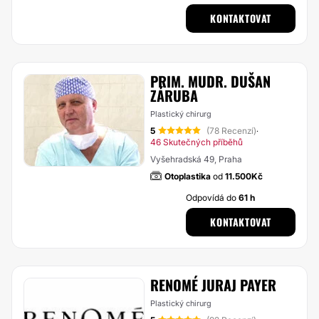
KONTAKTOVAT
PRIM. MUDR. DUŠAN
ZÁRUBA
Plastický chirurg
5
(78 Recenzí)
·
46 Skutečných příběhů
Vyšehradská 49, Praha
Otoplastika
od
11.500Kč
Odpovídá do
61 h
KONTAKTOVAT
RENOMÉ JURAJ PAYER
Plastický chirurg