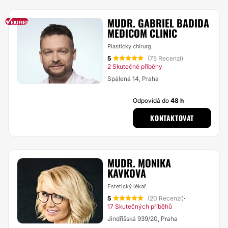
MUDR. GABRIEL BADIDA
MEDICOM CLINIC
Plastický chirurg
5
(75 Recenzí)
·
2 Skutečné příběhy
Spálená 14, Praha
Odpovídá do
48 h
KONTAKTOVAT
MUDR. MONIKA
KAVKOVÁ
Estetický lékař
5
(20 Recenzí)
·
17 Skutečných příběhů
Jindřišská 939/20, Praha