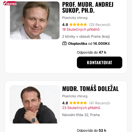
PROF. MUDR. ANDREJ
SUKOP, PH.D.
Plastický chirurg
4.9
(25 Recenzí)
·
18 Skutečných příběhů
2 kliniky v oblasti Praha (kraj)
Otoplastika
od
14.000Kč
Odpovídá do
47 h
KONTAKTOVAT
MUDR. TOMÁŠ DOLEŽAL
Plastický chirurg
4.8
(41 Recenzí)
·
23 Skutečných příběhů
Národní třída 32, Praha
Odpovídá do
53 h