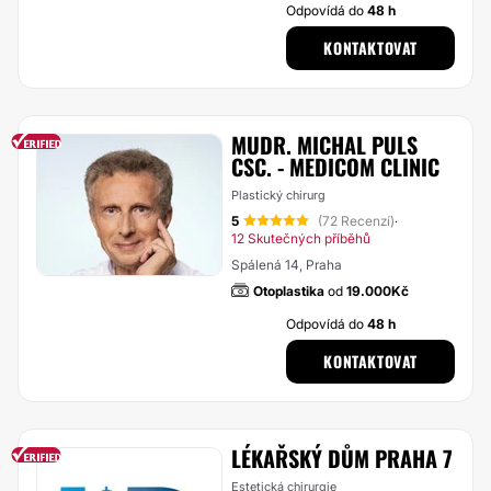
Odpovídá do
48 h
KONTAKTOVAT
MUDR. MICHAL PULS
CSC. - MEDICOM CLINIC
Plastický chirurg
5
(72 Recenzí)
·
12 Skutečných příběhů
Spálená 14, Praha
Otoplastika
od
19.000Kč
Odpovídá do
48 h
KONTAKTOVAT
LÉKAŘSKÝ DŮM PRAHA 7
Estetická chirurgie