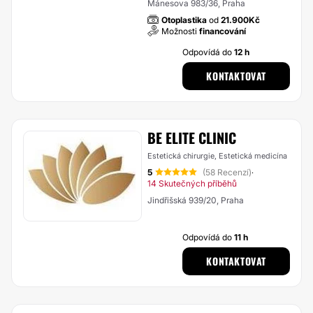
Mánesova 983/36, Praha
Otoplastika
od
21.900Kč
Možnosti
financování
Odpovídá do
12 h
KONTAKTOVAT
BE ELITE CLINIC
Estetická chirurgie, Estetická medicína
5
(58 Recenzí)
·
14 Skutečných příběhů
Jindřišská 939/20, Praha
Odpovídá do
11 h
KONTAKTOVAT