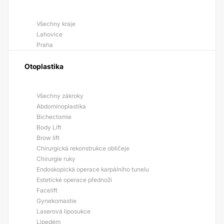
Všechny kraje
Lahovice
Praha
Otoplastika
Všechny zákroky
Abdominoplastika
Bichectomie
Body Lift
Brow lift
Chirurgická rekonstrukce obličeje
Chirurgie ruky
Endoskopická operace karpálního tunelu
Estetické operace přednoží
Facelift
Gynekomastie
Laserová liposukce
Lipedém