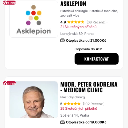
ASKLEPION
Estetická chirurgie, Estetická medicína,
zobrazit více
4.9
(68 Recenzí)
·
21 Skutečných příběhů
Londýnská 39, Praha
Otoplastika
od
21.000Kč
Odpovídá do
41 h
KONTAKTOVAT
MUDR. PETER ONDREJKA
- MEDICOM CLINIC
Plastický chirurg
5
(102 Recenzí)
·
29 Skutečných příběhů
Spálená 14, Praha
Otoplastika
od
19.000Kč