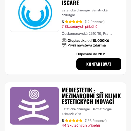
ISCARE
Estetická chirurgie, Bariatrická
chirurgie
5
(12 Recenzí)
·
7 Skutečných příběhů
Českomoravská 2510/19, Praha
Otoplastika
od
18.000Kč
První návšteva
zdarma
Odpovídá do
28 h
KONTAKTOVAT
MEDIESTETIK -
MEZINÁRODNÍ SÍŤ KLINIK
ESTETICKÝCH INOVACÍ
Estetická chirurgie, Dermatologie,
zobrazit více
5
(156 Recenzí)
·
44 Skutečných příběhů