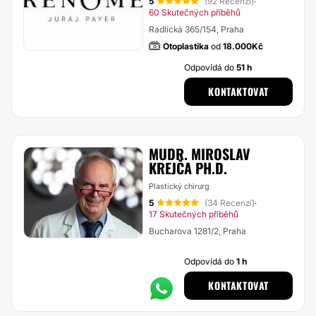
5
(92 Recenzí)
·
60 Skutečných příběhů
Radlická 365/154, Praha
Otoplastika
od
18.000Kč
Odpovídá do
51 h
KONTAKTOVAT
MUDR. MIROSLAV
KREJČA PH.D.
Plastický chirurg
5
(34 Recenzí)
·
17 Skutečných příběhů
Bucharova 1281/2, Praha
Odpovídá do
1 h
KONTAKTOVAT