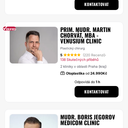
KONTAKTOVAT
PRIM. MUDR. MARTIN
CHORVÁT, MBA -
VENUSIUM CLINIC
Plastický chirurg
5
(220 Recenzí)
·
138 Skutečných příběhů
2 kliniky v oblasti Praha (kraj)
Otoplastika
od
24.990Kč
Odpovídá do
1 h
KONTAKTOVAT
MUDR. BORIS JEGOROV
MEDICOM CLINIC