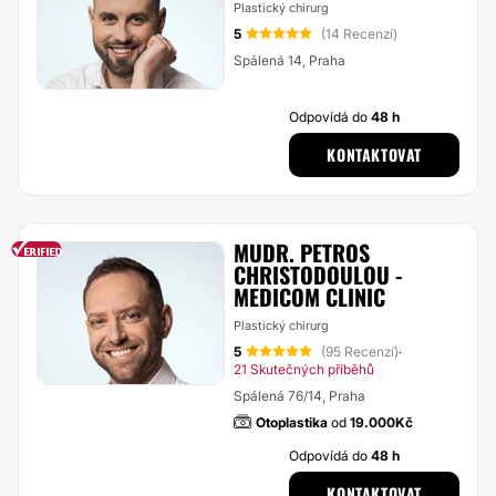
Plastický chirurg
5
(14 Recenzí)
Spálená 14, Praha
Odpovídá do
48 h
KONTAKTOVAT
MUDR. PETROS
CHRISTODOULOU -
MEDICOM CLINIC
Plastický chirurg
5
(95 Recenzí)
·
21 Skutečných příběhů
Spálená 76/14, Praha
Otoplastika
od
19.000Kč
Odpovídá do
48 h
KONTAKTOVAT