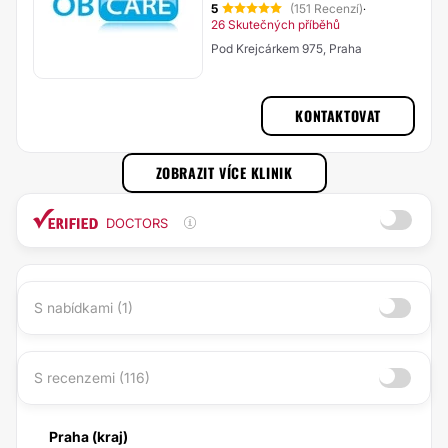
5
(151 Recenzí)
·
26 Skutečných příběhů
Pod Krejcárkem 975, Praha
KONTAKTOVAT
ZOBRAZIT VÍCE KLINIK
DOCTORS
S nabídkami (1)
S recenzemi (116)
Praha (kraj)