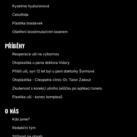
Kyselina hyaluronová
Celulitida
Plastika bradavek
Ošetření biostimulačním laserem
PŘÍBĚHY
Reoperace uší na výbornou
Otoplastika u pana doktora Vidury
Přišití uší, syn 12 let byl u paní doktorky Šormové
Otoplastika - Cleopatra clinic-Dr. Taisir Zakout
Zkušenost s korekcí ušního lalůčku po aplikaci tunelu
Plastika uší - konec komplexů
O NÁS
Kdo jsme?
Redakční tým
Stížnost na obsah