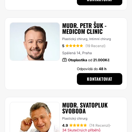
MUDR. PETR ŠUK -
MEDICOM CLINIC
Plastický chirurg, Intimní chirurg
5
(19 Recenzí)
Spálená 14, Praha
Otoplastika
od
21.000Kč
Odpovídá do
48 h
KONTAKTOVAT
MUDR. SVATOPLUK
SVOBODA
Plastický chirurg
4.9
(74 Recenzí)
·
34 Skutečných příběhů