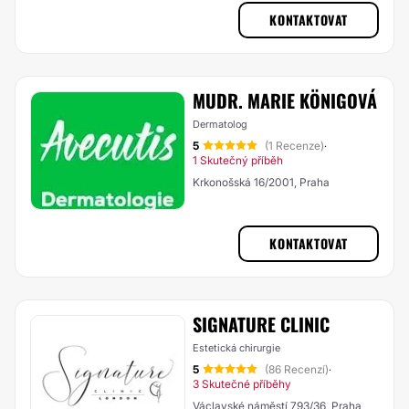
KONTAKTOVAT
MUDR. MARIE KÖNIGOVÁ
Dermatolog
5
(1 Recenze)
·
1 Skutečný příběh
Krkonošská 16/2001, Praha
KONTAKTOVAT
SIGNATURE CLINIC
Estetická chirurgie
5
(86 Recenzí)
·
3 Skutečné příběhy
Václavské náměstí 793/36, Praha