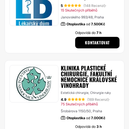
5
(148 Recenzí)
·
15 Skutečných příběhů
Janovského 993/48, Praha
Otoplastika
od
7.500Kč
Odpovídá do
7 h
KONTAKTOVAT
KLINIKA PLASTICKÉ
CHIRURGIE, FAKULTNÍ
NEMOCNICE KRÁLOVSKÉ
VINOHRADY
Estetická chirurgie, Chirurgie ruky
4.9
(169 Recenzí)
·
75 Skutečných příběhů
Šrobárova 1150/50, Praha
Otoplastika
od
7.000Kč
Odpovídá do
3 h