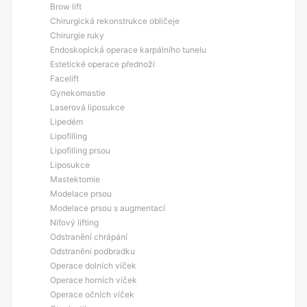
Brow lift
Chirurgická rekonstrukce obličeje
Chirurgie ruky
Endoskopická operace karpálního tunelu
Estetické operace přednoží
Facelift
Gynekomastie
Laserová liposukce
Lipedém
Lipofilling
Lipofilling prsou
Liposukce
Mastektomie
Modelace prsou
Modelace prsou s augmentací
Niťový lifting
Odstranění chrápání
Odstranění podbradku
Operace dolních víček
Operace horních víček
Operace očních víček