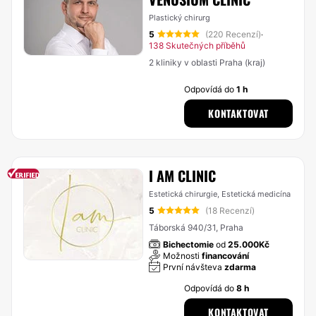
Plastický chirurg
5
(220 Recenzí)
·
138 Skutečných příběhů
2 kliniky v oblasti Praha (kraj)
Odpovídá do
1 h
KONTAKTOVAT
I AM CLINIC
Estetická chirurgie, Estetická medicína
5
(18 Recenzí)
Táborská 940/31, Praha
Bichectomie
od
25.000Kč
Možnosti
financování
První návšteva
zdarma
Odpovídá do
8 h
KONTAKTOVAT