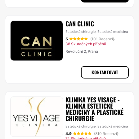
CAN CLINIC
Estetická chirurgie, Estetická medicína
5
(101 Recenzí)
·
38 Skutečných příběhů
Revoluční 2, Praha
KONTAKTOVAT
KLINIKA YES VISAGE -
KLINIKA ESTETICKÉ
MEDICÍNY A PLASTICKÉ
CHIRURGIE
Estetická chirurgie, Estetická medicína
4.9
(810 Recenzí)
·
74 Skutečných příběhů