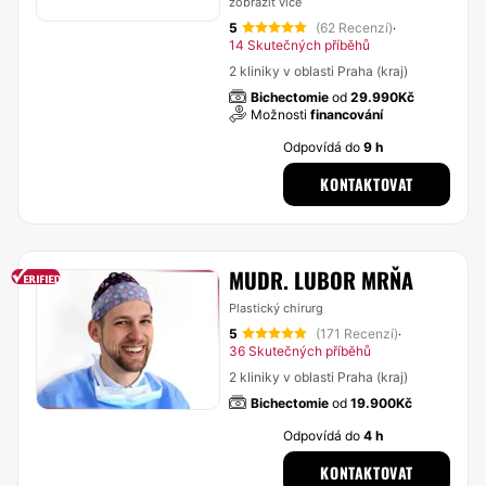
zobrazit více
5
(62 Recenzí)
·
14 Skutečných příběhů
2 kliniky v oblasti Praha (kraj)
Bichectomie
od
29.990Kč
Možnosti
financování
Odpovídá do
9 h
KONTAKTOVAT
MUDR. LUBOR MRŇA
Plastický chirurg
5
(171 Recenzí)
·
36 Skutečných příběhů
2 kliniky v oblasti Praha (kraj)
Bichectomie
od
19.900Kč
Odpovídá do
4 h
KONTAKTOVAT