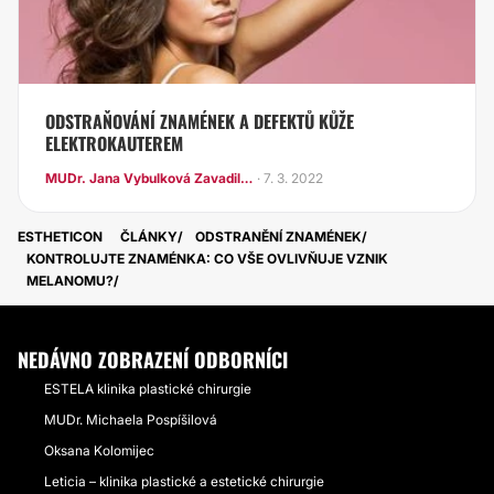
ODSTRAŇOVÁNÍ ZNAMÉNEK A DEFEKTŮ KŮŽE
ELEKTROKAUTEREM
MUDr. Jana Vybulková Zavadilová
· 7. 3. 2022
ESTHETICON
ČLÁNKY
ODSTRANĚNÍ ZNAMÉNEK
KONTROLUJTE ZNAMÉNKA: CO VŠE OVLIVŇUJE VZNIK
MELANOMU?
NEDÁVNO ZOBRAZENÍ ODBORNÍCI
ESTELA klinika plastické chirurgie
MUDr. Michaela Pospíšilová
Oksana Kolomijec
Leticia – klinika plastické a estetické chirurgie