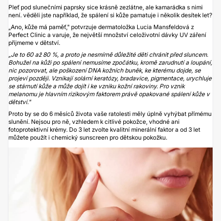
Pleť pod slunečními paprsky sice krásně zezlátne, ale kamarádka s nimi
není. věděli jste například, že spálení si kůže pamatuje i několik desítek let?
„Ano, kůže má paměť," potvrzuje dermatoložka
Lucia Mansfeldová
z
Perfect Clinic
a varuje, že největší množství celoživotní dávky UV záření
přijmeme v dětství.
„Je to 60 až 80 %, a proto je nesmírně důležité děti chránit před sluncem.
Bohužel na kůži po spálení nemusíme zpočátku, kromě zarudnutí a loupání,
nic pozorovat, ale poškození DNA kožních buněk, ke kterému dojde, se
projeví později. Vznikají solární keratózy, bradavice, pigmentace, urychluje
se stárnutí kůže a může dojít i ke vzniku kožní rakoviny. Pro vznik
melanomu je hlavním rizikovým faktorem právě opakované spálení kůže v
dětství."
Proto by se do 6 měsíců života vaše ratolesti měly úplně vyhýbat přímému
slunění. Nejsou pro ně, vzhledem k citlivé pokožce, vhodné ani
fotoprotektivní krémy. Do 3 let zvolte kvalitní minerální faktor a od 3 let
můžete použít i chemický sunscreen pro dětskou pokožku.