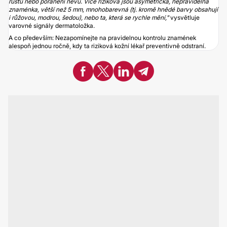
růstu nebo poranění névu. Více riziková jsou asymetrická, nepravidelná
znaménka, větší než 5 mm, mnohobarevná (tj. kromě hnědé barvy obsahují
i růžovou, modrou, šedou), nebo ta, která se rychle mění,"
vysvětluje
varovné signály dermatoložka.
A co především: Nezapomínejte na pravidelnou kontrolu znamének
alespoň jednou ročně, kdy ta riziková kožní lékař preventivně odstraní.