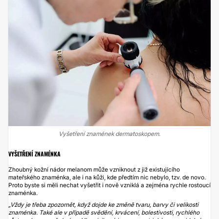
Vyšetření znamének dermatoskopem.
VYŠETŘENÍ ZNAMÉNKA
Zhoubný kožní nádor melanom může vzniknout z již existujícího
mateřského znaménka, ale i na kůži, kde předtím nic nebylo, tzv. de novo.
Proto byste si měli nechat vyšetřit i nově vzniklá a zejména rychle rostoucí
znaménka.
„Vždy je třeba zpozornět, když dojde ke změně tvaru, barvy či velikosti
znaménka. Také ale v případě svědění, krvácení, bolestivosti, rychlého