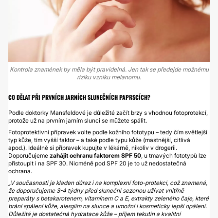
Kontrola znamének by měla být pravidelná. Jen tak se předejde možnému
riziku vzniku melanomu.
CO DĚLAT PŘI PRVNÍCH JARNÍCH SLUNEČNÍCH PAPRSCÍCH?
Podle doktorky Mansfeldové je důležité začít brzy s vhodnou fotoprotekcí,
protože už na prvním jarním slunci se můžete spálit.
Fotoprotektivní přípravek volte podle kožního fototypu – tedy čím světlejší
typ kůže, tím vyšší faktor – a také podle typu kůže (mastnější, citlivá
apod.). Ideálně si přípravek kupujte v lékárně, nikoliv v drogerii.
Doporučujeme
zahájit ochranu faktorem SPF 50
, u tmavých fototypů lze
přistoupit i na SPF 30. Nicméně pod SPF 20 je to už nedostatečná
ochrana.
„V současnosti je kladen důraz i na komplexní foto-protekci, což znamená,
že doporučujeme 3-4 týdny před sluneční sezonou užívat vnitřně
preparáty s betakarotenem, vitamínem C a E, extrakty zeleného čaje, které
brání spálení kůže, alergiím na slunce a umožní i kosmeticky lepší opálení.
Důležitá je dostatečná hydratace kůže – příjem tekutin a kvalitní