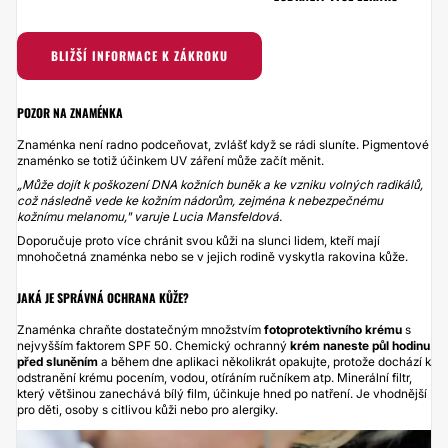
BLIŽŠÍ INFORMACE K ZÁKROKU
POZOR NA ZNAMÉNKA
Znaménka není radno podceňovat, zvlášť když se rádi sluníte. Pigmentové
znaménko se totiž účinkem UV záření může začít měnit.
„Může dojít k poškození DNA kožních buněk a ke vzniku volných radikálů,
což následně vede ke kožním nádorům, zejména k nebezpečnému
kožnímu melanomu," varuje Lucia Mansfeldová.
Doporučuje proto více chránit svou kůži na slunci lidem, kteří mají
mnohočetná znaménka nebo se v jejich rodině vyskytla rakovina kůže.
JAKÁ JE SPRÁVNÁ OCHRANA KŮŽE?
Znaménka chraňte dostatečným množstvím
fotoprotektivního krému
s
nejvyšším faktorem SPF 50. Chemický ochranný
krém naneste půl hodinu
před sluněním
a během dne aplikaci několikrát opakujte, protože dochází k
odstranění krému pocením, vodou, otíráním ručníkem atp. Minerální filtr,
který většinou zanechává bílý film, účinkuje hned po natření. Je vhodnější
pro děti, osoby s citlivou kůži nebo pro alergiky.