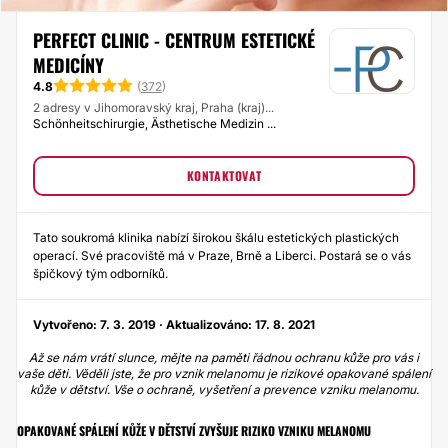
PERFECT CLINIC - CENTRUM ESTETICKÉ
MEDICÍNY
4.8
(
372
)
2 adresy v Jihomoravský kraj, Praha (kraj)...
Schönheitschirurgie, Ästhetische Medizin ...
KONTAKTOVAT
Tato soukromá klinika nabízí širokou škálu estetických plastických
operací. Své pracoviště má v Praze, Brně a Liberci. Postará se o vás
špičkový tým odborníků.
Vytvořeno: 7. 3. 2019 · Aktualizováno: 17. 8. 2021
Až se nám vrátí slunce, mějte na paměti řádnou ochranu kůže pro vás i
vaše děti. Věděli jste, že pro vznik melanomu je rizikové opakované spálení
kůže v dětství. Vše o ochraně, vyšetření a prevence vzniku melanomu.
OPAKOVANÉ SPÁLENÍ KŮŽE V DĚTSTVÍ ZVYŠUJE RIZIKO VZNIKU MELANOMU