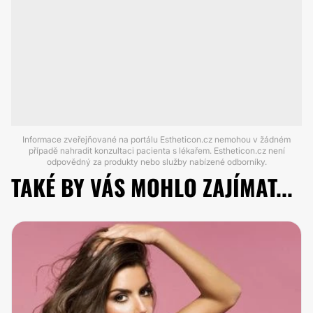
Informace zveřejňované na portálu Estheticon.cz nemohou v žádném
případě nahradit konzultaci pacienta s lékařem. Estheticon.cz není
odpovědný za produkty nebo služby nabízené odborníky.
TAKÉ BY VÁS MOHLO ZAJÍMAT...